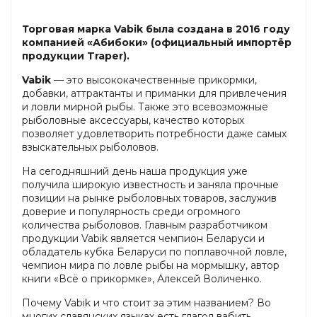
Торговая марка Vabik была создана в 2016 году
компанией «Абибоки» (официальный импортёр
продукции Traper).
Vabik
— это высококачественные прикормки,
добавки, аттрактанты и приманки для привлечения
и ловли мирной рыбы. Также это всевозможные
рыболовные аксессуары, качество которых
позволяет удовлетворить потребности даже самых
взыскательных рыболовов.
На сегодняшний день наша продукция уже
получила широкую известность и заняла прочные
позиции на рынке рыболовных товаров, заслужив
доверие и популярность среди огромного
количества рыболовов. Главным разработчиком
продукции Vabik является чемпион Беларуси и
обладатель кубка Беларуси по поплавочной ловле,
чемпион мира по ловле рыбы на мормышку, автор
книги «Всё о прикормке», Алексей Воличенко.
Почему Vabik и что стоит за этим названием? Во
многих славянских языках есть глагол вабить,