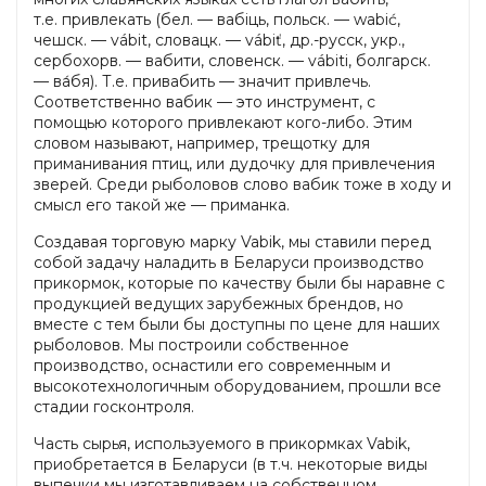
т.е. привлекать (бел. — вабіць, польск. — wabić,
чешск. — vábit, словацк. — vábiť, др.-русск, укр.,
сербохорв. — вабити, словенск. — vábiti, болгарск.
— ва́бя). Т.е. привабить — значит привлечь.
Соответственно вабик — это инструмент, с
помощью которого привлекают кого-либо. Этим
словом называют, например, трещотку для
приманивания птиц, или дудочку для привлечения
зверей. Среди рыболовов слово вабик тоже в ходу и
смысл его такой же — приманка.
Создавая торговую марку Vabik, мы ставили перед
собой задачу наладить в Беларуси производство
прикормок, которые по качеству были бы наравне с
продукцией ведущих зарубежных брендов, но
вместе с тем были бы доступны по цене для наших
рыболовов. Мы построили собственное
производство, оснастили его современным и
высокотехнологичным оборудованием, прошли все
стадии госконтроля.
Часть сырья, используемого в прикормках Vabik,
приобретается в Беларуси (в т.ч. некоторые виды
выпечки мы изготавливаем на собственном