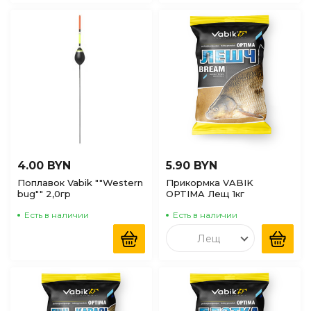
4.00 BYN
5.90 BYN
Поплавок Vabik ""Western
Прикормка VABIK
bug"" 2,0гр
OPTIMA Лещ 1кг
Есть в наличии
Есть в наличии
Лещ