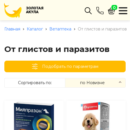
0
Интернет-магазин
+375 (29) 680-22-62
Главная
Каталог
Ветаптека
От глистов и паразитов
тел. А1
Заказать звонок
От глистов и паразитов
info@zolotayaakula.by
Подобрать по параметрам
Пн-пт с 9:00 до 18:00
режим работы
Сортировать по:
по Новизне
по Цене
(сначала дешевые)
по Цене
(сначала дорогие)
по Новизне
(сначала новые)
по Новизне
(сначала старые)
по Наличию
(доступные)