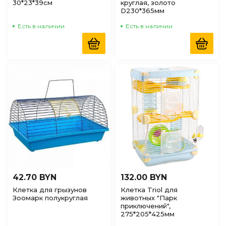
30*23*39см
круглая, золото
D230*365мм
Есть в наличии
Есть в наличии
42.70 BYN
132.00 BYN
Клетка для грызунов
Клетка Triol для
Зоомарк полукруглая
животных "Парк
приключений",
275*205*425мм