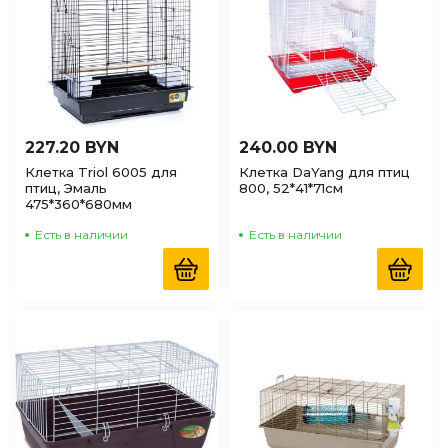
227.20 BYN
240.00 BYN
Клетка Triol 6005 для
Клетка DaYang для птиц
птиц, Эмаль
800, 52*41*71см
475*360*680мм
Есть в наличии
Есть в наличии