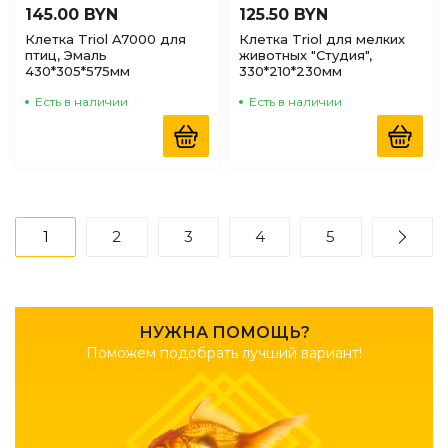
145.00 BYN
125.50 BYN
Клетка Triol A7000 для
Клетка Triol для мелких
птиц, Эмаль
животных "Студия",
430*305*575мм
330*210*230мм
Есть в наличии
Есть в наличии
1
2
3
4
5
НУЖНА ПОМОЩЬ?
Поможем подобрать лучший вариант!