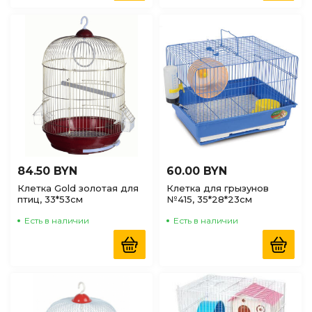
84.50 BYN
60.00 BYN
Клетка Gold золотая для
Клетка для грызунов
птиц, 33*53см
№415, 35*28*23см
Есть в наличии
Есть в наличии