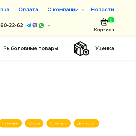
вка
Оплата
О компании
Новости
0
агазин
680-22-62
О нас
Корзина
680-22-62
Дисконтная программа
Заказать звонок
Рыболовные товары
Уценка
ayaakula.by
00 до 18:00
ты
Палочки
Сухое
С тунцом
Для котят