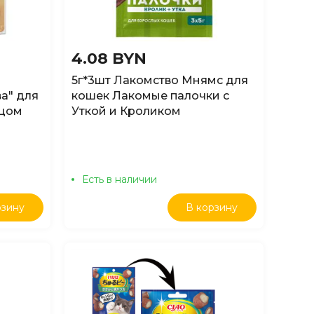
4.08 BYN
5г*3шт Лакомство Мнямс для
а" для
кошек Лакомые палочки с
нцом
Уткой и Кроликом
Есть в наличии
рзину
В корзину