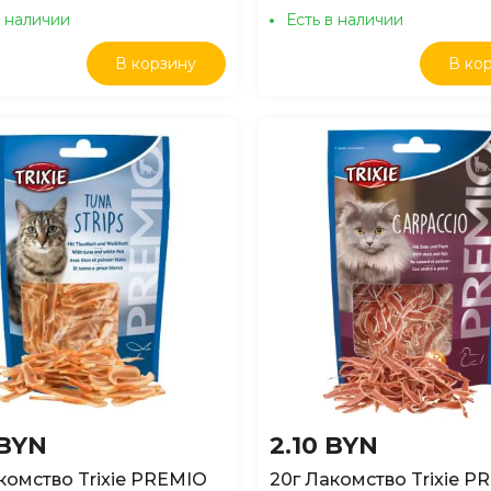
в наличии
Есть в наличии
В корзину
В ко
 BYN
2.10 BYN
комство Trixie PREMIO
20г Лакомство Trixie P