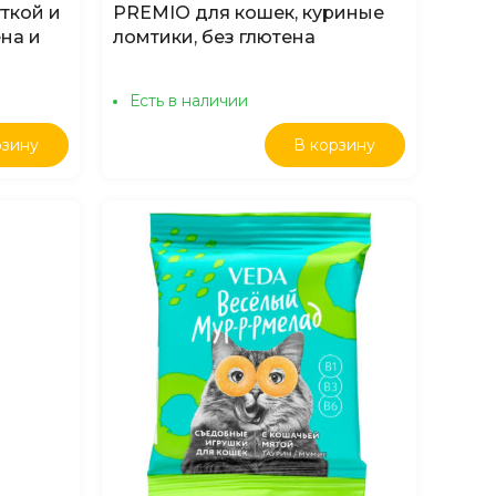
ткой и
PREMIO для кошек, куриные
на и
ломтики, без глютена
Есть в наличии
рзину
В корзину