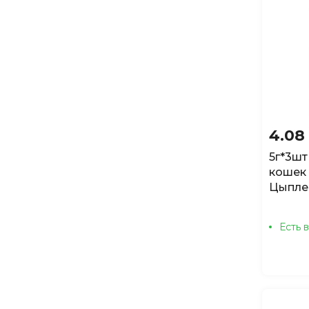
4.08
5г*3шт
кошек
Цыплен
Есть 