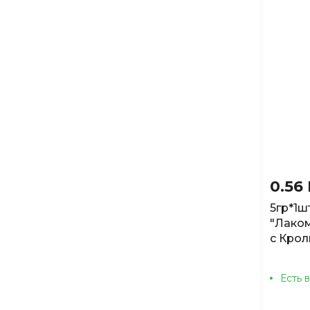
0.56
5гр*1ш
"Лаком
с Крол
Есть 