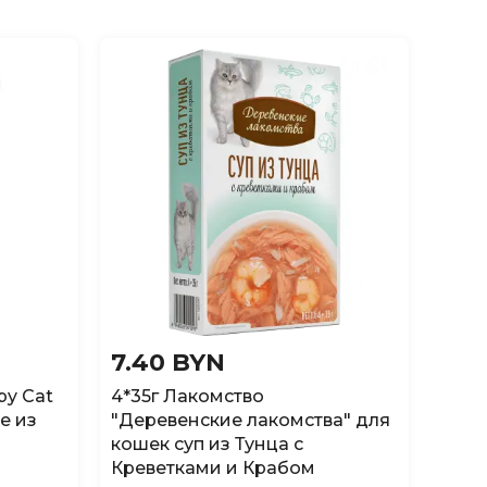
7.40 BYN
py Cat
4*35г Лакомство
е из
"Деревенские лакомства" для
кошек суп из Тунца с
Креветками и Крабом