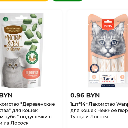
овизне
(сначала новые)
овизне
(сначала старые)
аличию
(доступные)
 BYN
0.96 BYN
комство "Деревенские
1шт*14г Лакомство Wan
тва" для кошек
для кошек Нежное пюр
м зубы" подушечки с
Тунца и Лосося
м из Лосося