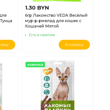
1.30 BYN
для
6гр Лакомство VEDA Весёлый
 Тунца
мур-р-рмелад для кошек с
Кошачей Мятой
Есть в наличии
рзину
В корзину
новинка