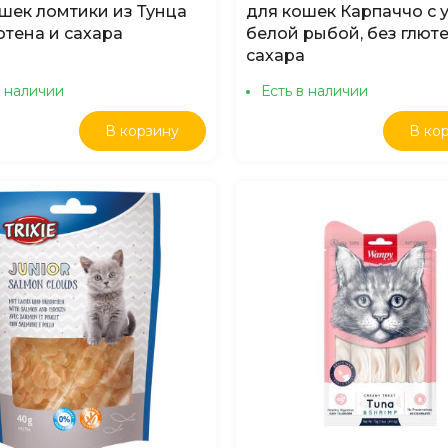
шек ломтики из Тунца
для кошек Карпаччо с у
ютена и сахара
белой рыбой, без глюте
сахара
в наличии
Есть в наличии
В корзину
В ко