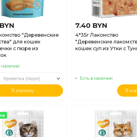
 BYN
7.40 BYN
комство "Деревенские
4*35г Лакомство
тва" для кошек
"Деревенские лакомств
чки с пюре из
кошек суп из Утки с Ту
ток
в наличии
Есть в наличии
Креветка (пюре)
В корзину
В ко
ка