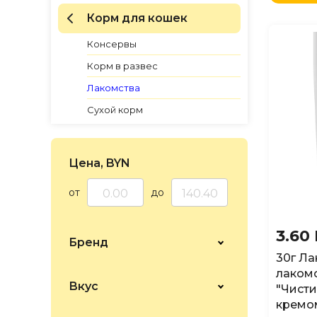
по Н
Корм для кошек
по Н
по Н
Консервы
Корм в развес
Лакомства
Сухой корм
Цена, BYN
от
до
3.60
Бренд
30г Ла
лакомс
Вкус
"Чисти
кремо