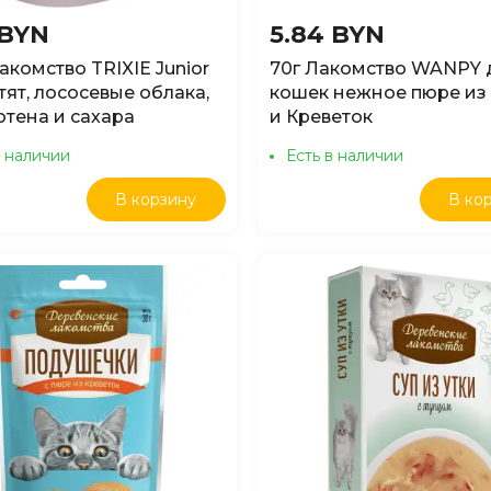
 BYN
5.84 BYN
акомство TRIXIE Junior
70г Лакомство WANPY 
тят, лососевые облака,
кошек нежное пюре из
ютена и сахара
и Креветок
в наличии
Есть в наличии
В корзину
В ко