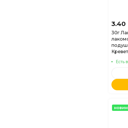
3.40
30г Ла
лакомс
подуше
Креве
Есть 
новин