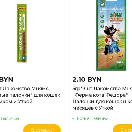
 BYN
2.10 BYN
т Лакомство Мнямс
5гр*3шт Лакомство Мн
ые палочки" для кошек
"Ферма кота Фёдора"
иком и Уткой
Палочки для кошек и ко
месяцев с Уткой
в наличии
Есть в наличии
В корзину
В ко