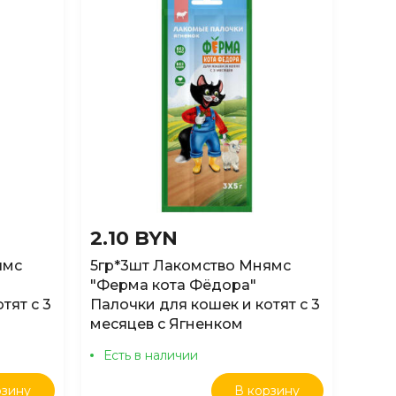
2.10 BYN
ямс
5гр*3шт Лакомство Мнямс
"Ферма кота Фёдора"
тят с 3
Палочки для кошек и котят с 3
месяцев с Ягненком
Есть в наличии
рзину
В корзину