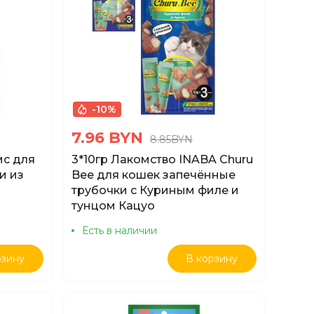
-10%
7.96 BYN
8.85BYN
мс для
3*10гр Лакомство INABA Churu
и из
Bee для кошек запечённые
трубочки с Куриным филе и
тунцом Кацуо
Есть в наличии
рзину
В корзину