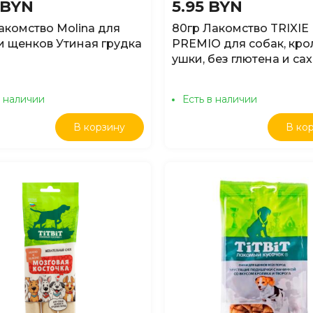
 BYN
5.95 BYN
акомство Molina для
80гр Лакомство TRIXIE
и щенков Утиная грудка
PREMIO для собак, кро
ушки, без глютена и са
в наличии
Есть в наличии
В корзину
В ко