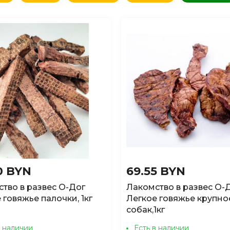
овизне
(сначала новые)
овизне
(сначала старые)
аличию
(доступные)
0 BYN
69.55 BYN
тво в развес О-Дог
Лакомство в развес О-
 говяжье палочки, 1кг
Легкое говяжье крупное
собак,1кг
в наличии
Есть в наличии