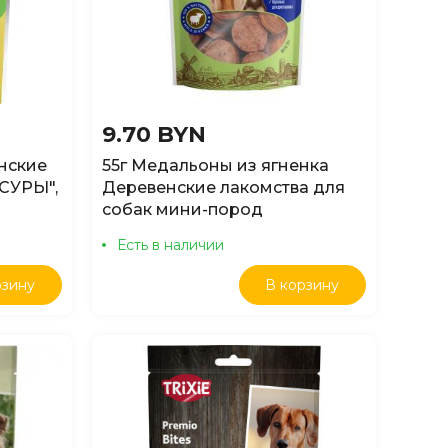
9.70 BYN
нские
55г Медальоны из ягненка
СУРЫ",
Деревенские лакомства для
собак мини-пород
Есть в наличии
рзину
В корзину