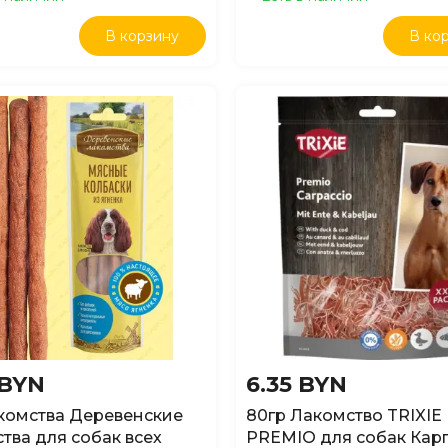
В корзину
В ко
 BYN
6.35 BYN
комства Деревенские
80гр Лакомство TRIXIE
тва для собак всех
PREMIO для собак Карп