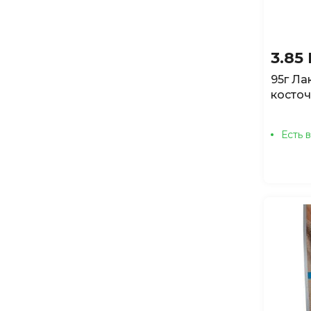
3.85
95г Ла
косточ
Есть 