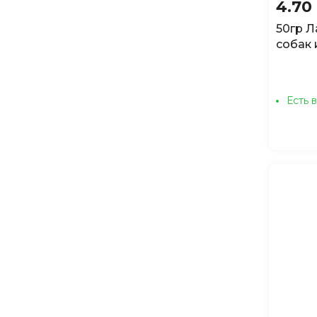
4.70
50гр Л
собак 
Есть 