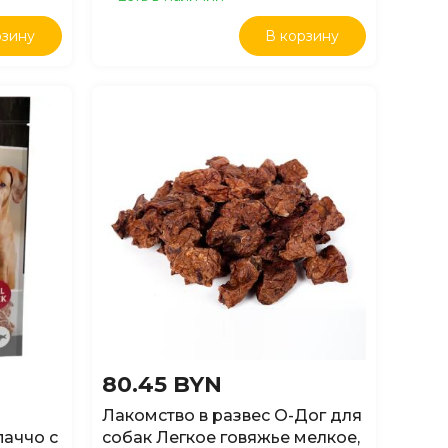
рзину
В корзину
80.45 BYN
Лакомство в развес О-Дог для
аччо с
собак Легкое говяжье мелкое,