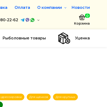
вка
Оплата
О компании
Новости
0
агазин
680-22-62
О нас
Корзина
680-22-62
Дисконтная программа
Заказать звонок
Рыболовные товары
Уценка
ayaakula.by
00 до 18:00
ты
 дрессировки
Для щенков
Для крупных
е