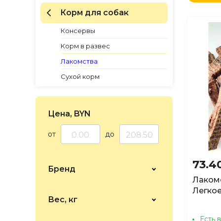
по Н
Корм для собак
по Н
по Н
Консервы
Корм в развес
Лакомства
Сухой корм
Цена, BYN
от
до
73.4
Бренд
Лакомс
Легкое
Вес, кг
Есть 