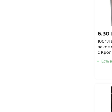
6.30
100г Л
лакомс
с Кро
Есть 