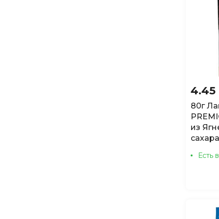
4.45
80г Ла
PREMI
из Ягн
сахар
Есть 