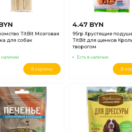
 BYN
4.47 BYN
комство TitBit Мозговая
95гр Хрустящие подуш
ка для собак
TitBit для щенков Крол
творогом
в наличии
Есть в наличии
В корзину
В ко