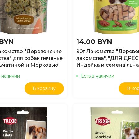
 BYN
14.00 BYN
акомство "Деревенские
90г Лакомства "Дереве
тва" для собак печенье
лакомства", "ДЛЯ ДРЕС
льчатиной и Морковью
Индейка и семена льна
в наличии
Есть в наличии
В корзину
В ко