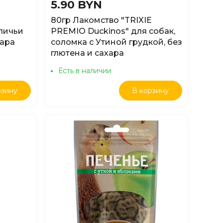
5.90 BYN
80гр Лакомство "TRIXIE
личьи
PREMIO Duckinos" для собак,
хара
соломка с Утиной грудкой, без
глютена и сахара
Есть в наличии
рзину
В корзину