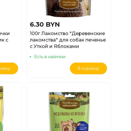
6.30 BYN
ечки
100г Лакомство "Деревенские
ик с
лакомства" для собак печенье
с Уткой и Яблоками
Есть в наличии
рзину
В корзину