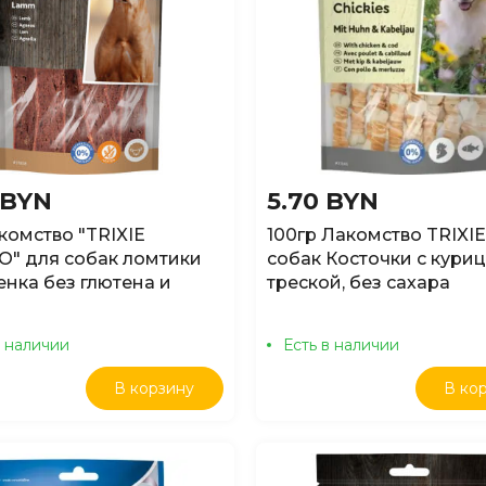
 BYN
5.70 BYN
комство "TRIXIE
100гр Лакомство TRIXIE
O" для собак ломтики
собак Косточки с куриц
енка без глютена и
треской, без сахара
а
в наличии
Есть в наличии
В корзину
В ко