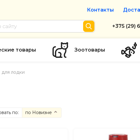
Контакты
Доста
Интернет-м
+375 (29) 
+375 (29) 
тел. А1
еские товары
Зоотовары
info@zolot
 для лодки
Пн-пт с 9:
режим рабо
вать по:
по Новизне
ене
(сначала дешевые)
ене
(сначала дорогие)