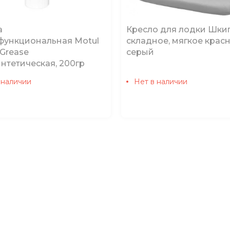
а
Кресло для лодки Шки
функциональная Motul
складное, мягкое крас
 Grease
серый
нтетическая, 200гр
 наличии
Нет в наличии