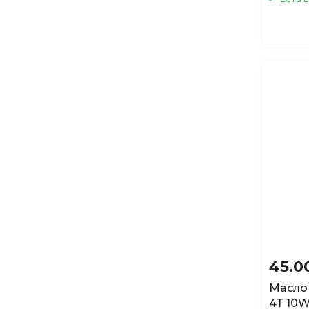
45.0
Масло
4Т 10W