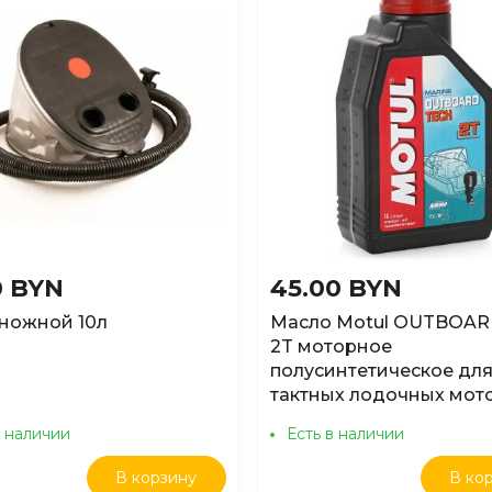
овизне
(сначала новые)
овизне
(сначала старые)
аличию
(доступные)
0 BYN
45.00 BYN
ножной 10л
Масло Motul OUTBOAR
2T моторное
полусинтетическое для
тактных лодочных мото
в наличии
Есть в наличии
В корзину
В ко