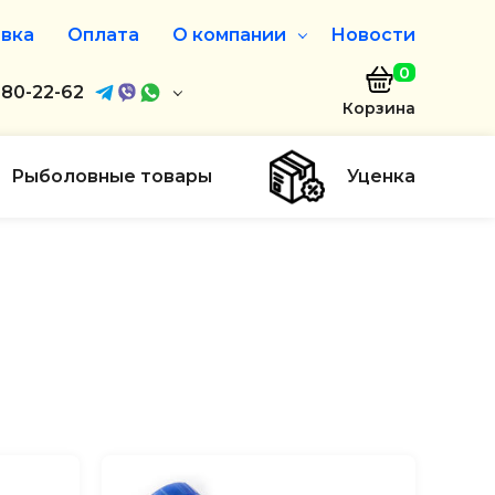
вка
Оплата
О компании
Новости
0
агазин
680-22-62
О нас
Корзина
680-22-62
Дисконтная программа
Заказать звонок
Рыболовные товары
Уценка
ayaakula.by
00 до 18:00
ты