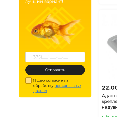
лучший вариант!
Отправить
Я даю согласие на
обработку
персональных
22.0
данных
Адапте
крепл
надув
Есть 