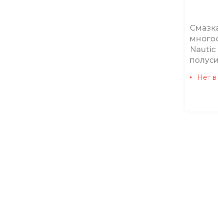
Смазк
много
Nautic
полуси
Нет в