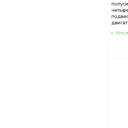
полус
четыре
подве
двигат
Есть 