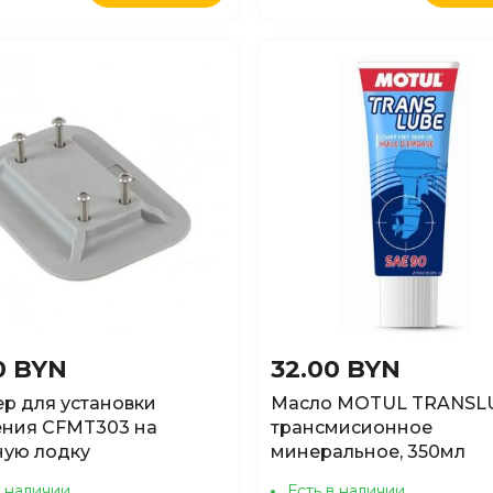
0 BYN
32.00 BYN
р для установки
Масло MOTUL TRANSL
ения CFMT303 на
трансмисионное
ную лодку
минеральное, 350мл
в наличии
Есть в наличии