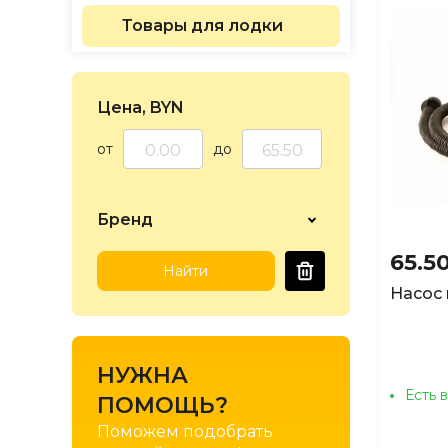
по Н
Товары для лодки
по Н
по Н
Цена, BYN
от
до
Бренд
65.5
Найти
Насос 
НУЖНА
Есть 
ПОМОЩЬ?
Поможем подобрать