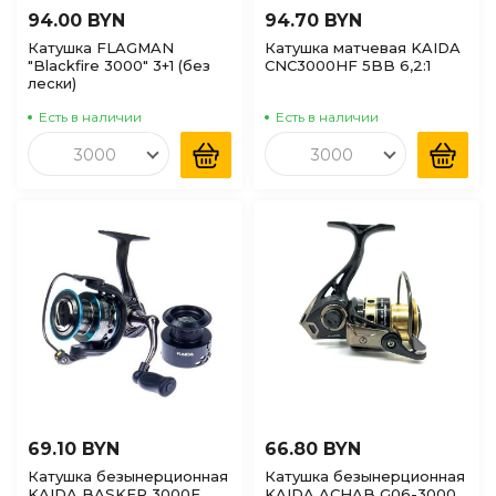
94.00 BYN
94.70 BYN
Катушка FLAGMAN
Катушка матчевая KAIDA
"Blackfire 3000" 3+1 (без
CNC3000HF 5BB 6,2:1
лески)
Есть в наличии
Есть в наличии
3000
3000
69.10 BYN
66.80 BYN
Катушка безынерционная
Катушка безынерционная
KAIDA BASKER 3000F
KAIDA ACHAB G06-3000