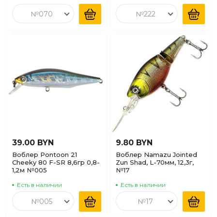
№070
№222
39.00 BYN
9.80 BYN
Воблер Pontoon 21
Воблер Namazu Jointed
Cheeky 80 F-SR 8,6гр 0,8-
Zun Shad, L-70мм, 12,3г,
1,2м №005
№17
Есть в наличии
Есть в наличии
№005
№17