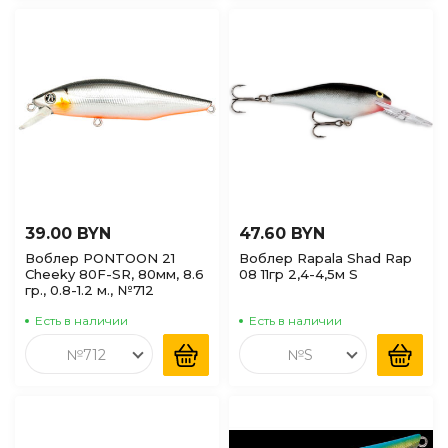
39.00 BYN
47.60 BYN
Воблер PONTOON 21
Воблер Rapala Shad Rap
Cheeky 80F-SR, 80мм, 8.6
08 11гр 2,4-4,5м S
гр., 0.8-1.2 м., №712
Есть в наличии
Есть в наличии
№712
№S