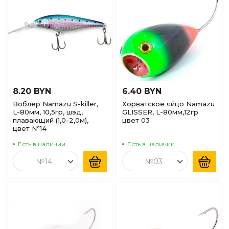
8.20 BYN
6.40 BYN
Воблер Namazu S-killer,
Хорватское яйцо Namazu
L-80мм, 10,5гр, шэд,
GLISSER, L-80мм,12гр
плавающий (1,0-2,0м),
цвет 03
цвет №14
Есть в наличии
Есть в наличии
№14
№03