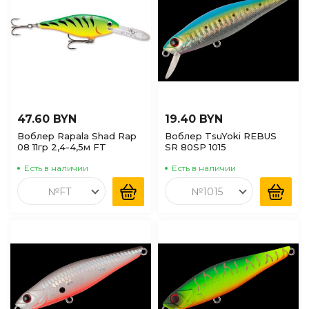
47.60 BYN
19.40 BYN
Воблер Rapala Shad Rap
Воблер TsuYoki REBUS
08 11гр 2,4-4,5м FT
SR 80SP 1015
Есть в наличии
Есть в наличии
№FT
№1015