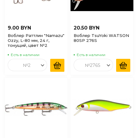
9.00 BYN
20.50 BYN
Воблер Раттлин "Namazu"
Воблер TsuYoki WATSON
Ozzy, L-80 мм, 24 г,
80SP 276S
тонущий, цвет №2
Есть в наличии
Есть в наличии
№2
№276S