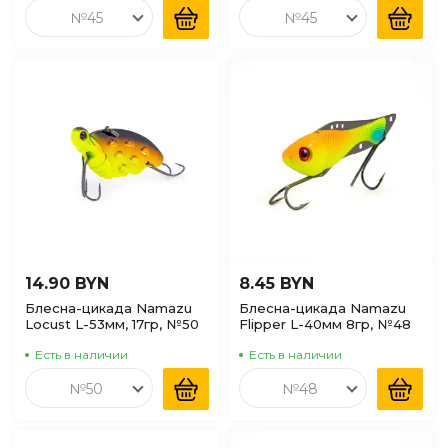
№45
№45
14.90 BYN
8.45 BYN
Блесна-цикада Namazu
Блесна-цикада Namazu
Locust L-53мм, 17гр, №50
Flipper L-40мм 8гр, №48
Есть в наличии
Есть в наличии
№50
№48