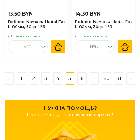
13.50 BYN
14.30 BYN
Воблер Namazu Hadal Fat
Воблер Namazu Hadal Fat
L-80мм, 30гр №6
L-80мм, 30гр №8
Есть в наличии
Есть в наличии
№6
№8
1
2
3
4
5
6
...
80
81
НУЖНА ПОМОЩЬ?
Поможем подобрать лучший вариант!