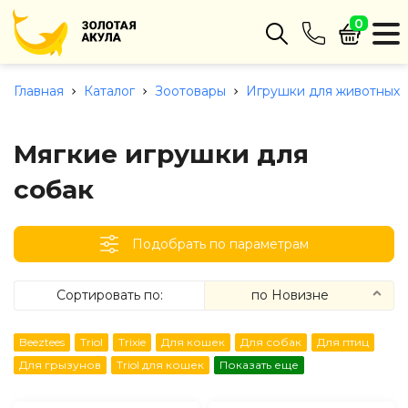
0
Интернет-магазин
+375 (29) 680-22-62
Главная
Каталог
Зоотовары
Игрушки для животных
тел. А1
Заказать звонок
Мягкие игрушки для
собак
info@zolotayaakula.by
Пн-пт с 9:00 до 18:00
режим работы
Подобрать по параметрам
Сортировать по:
по Новизне
по Цене
(сначала дешевые)
Beeztees
Triol
Trixie
Для кошек
Для собак
Для птиц
по Цене
(сначала дорогие)
Для грызунов
Triol для кошек
Показать еще
по Новизне
(сначала новые)
по Новизне
(сначала старые)