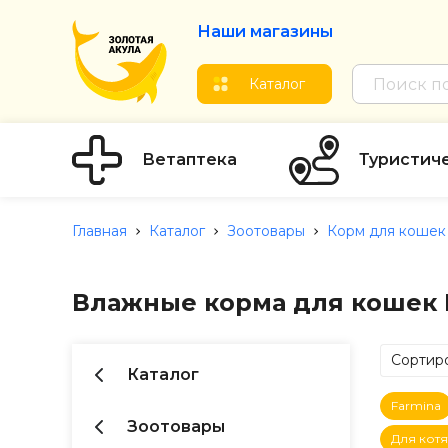
Наши магазины
Каталог
Ветаптека
Туристич
Главная
Каталог
Зоотовары
Корм для кошек
Влажные корма для кошек P
Сортиро
Каталог
по Ц
Farmina
по Ц
Зоотовары
Для котя