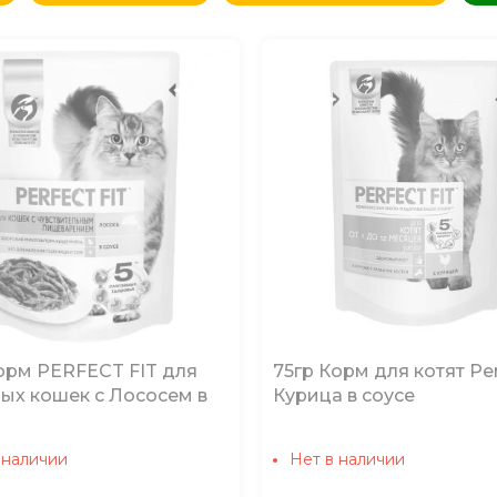
овизне
(сначала новые)
овизне
(сначала старые)
аличию
(доступные)
орм PERFECT FIT для
75гр Корм для котят Per
ых кошек с Лососем в
Курица в соусе
 наличии
Нет в наличии