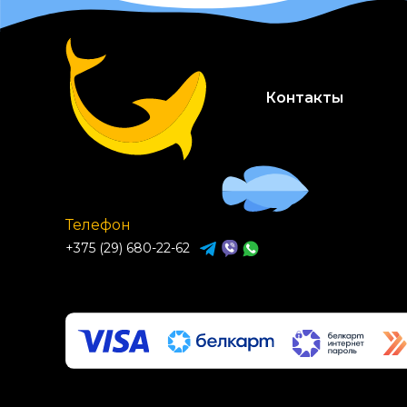
PROхвост
Royal Canin
Royal Food
Контакты
Schesir
Sheba
Tasty
Teilyland
Телефон
Trainer
+375 (29) 680-22-62
Van Kot
WANPY
Whiskas
Winner
Yumster