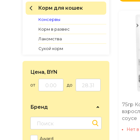
по Н
Корм для кошек
по Н
по Н
Консервы
Корм в развес
Лакомства
Сухой корм
Цена, BYN
от
до
75гр К
Бренд
взросл
соусе
Нет в
Award