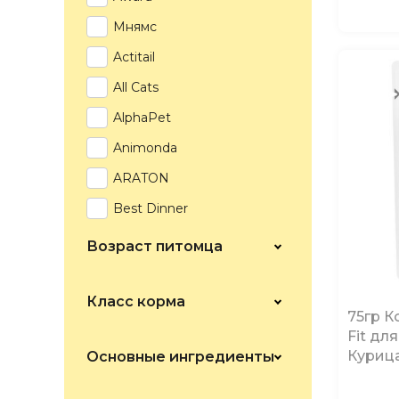
Мнямс
Actitail
All Cats
AlphaPet
Animonda
ARATON
Best Dinner
Bowl Wow
Возраст питомца
Brit
Chicopee
Класс корма
75гр К
Club 4 Paws
Fit дл
Курица
Основные ингредиенты
Darling
Darsi