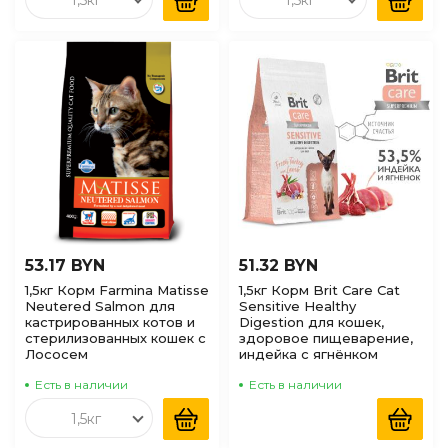
1,5кг
1,5кг
53.17 BYN
51.32 BYN
1,5кг Корм Farmina Matisse
1,5кг Корм Brit Care Cat
Neutered Salmon для
Sensitive Healthy
кастрированных котов и
Digestion для кошек,
стерилизованных кошек с
здоровое пищеварение,
Лососем
индейка с ягнёнком
Есть в наличии
Есть в наличии
1,5кг