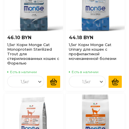
46.10 BYN
44.18 BYN
1,5кг Корм Monge Cat
1,5кг Корм Monge Cat
Monoprotein Sterilized
Urinary для кошек с
Trout для
профилактикой
стерилизованных кошек с
мочекаменной болезни
Форелью
Есть в наличии
Есть в наличии
1,5кг
1,5кг