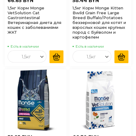
66.65 BYN
58.44 BYN
1,5кг Корм Monge
1,5кг Корм Monge Kitten
VetSolution Cat
Bwild Grain Free Large
Gastrointestinal
Breed Buffalo/Potatoes
Ветеринарная диета для
беззерновой для котят и
кошек с заболеваниями
взрослых кошек крупных
ЖКТ
пород с Буйволом и
картофелем
Есть в наличии
Есть в наличии
1,5кг
1,5кг