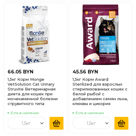
66.05 BYN
45.56 BYN
1,5кг Корм Monge
1,5кг Корм Award
VetSolution Cat Urinary
Sterilized для взрослых
Struvite Ветеринарная
стерилизованных кошек с
диета для кошек при
Белой рыбой с
мочекаменной болезни
добавлением семян льна,
струвитного типа
клюквы и цикория
Есть в наличии
Есть в наличии
1,5кг
1,5кг