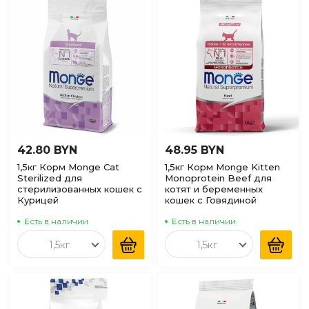
по Наличию
(доступные)
42.80 BYN
48.95 BYN
1,5кг Корм Monge Cat
1,5кг Корм Monge Kitten
Sterilized для
Monoprotein Beef для
стерилизованных кошек с
котят и беременных
Курицей
кошек с Говядиной
Есть в наличии
Есть в наличии
1,5кг
1,5кг