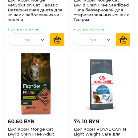
1,5кг Корм Monge
1,5кг Корм Monge Cat
VetSolution Cat Hepatic
Bwild Grain Free Sterilized
Ветеринарная диета для
Tuna беззерновой для
кошек с заболеваниями
стерилизованных кошек с
печени
Тунцом
Есть в наличии
Есть в наличии
1,5кг
1,5кг
60.60 BYN
74.10 BYN
1,5кг Корм Monge Cat
1,5кг Корм ROYAL CANIN
Bwild Grain Free Adult
Light Weight Care для