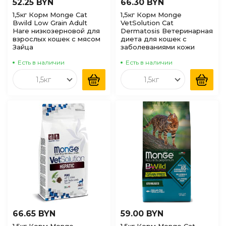
52.25 BYN
66.30 BYN
1,5кг Корм Monge Cat
1,5кг Корм Monge
Bwild Low Grain Adult
VetSolution Cat
Hare низкозерновой для
Dermatosis Ветеринарная
взрослых кошек с мясом
диета для кошек с
Зайца
заболеваниями кожи
Есть в наличии
Есть в наличии
1,5кг
1,5кг
66.65 BYN
59.00 BYN