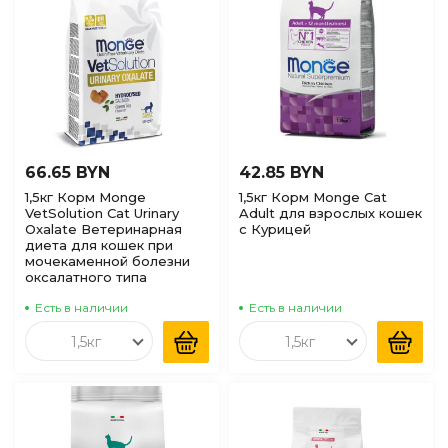
66.65 BYN
42.85 BYN
1,5кг Корм Monge
1,5кг Корм Monge Cat
VetSolution Cat Urinary
Adult для взрослых кошек
Oxalate Ветеринарная
с Курицей
диета для кошек при
мочекаменной болезни
оксалатного типа
Есть в наличии
Есть в наличии
1,5кг
1,5кг