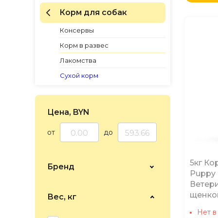
по Н
Корм для собак
по Н
по Н
Консервы
Корм в развес
Лакомства
Сухой корм
Цена, BYN
от
до
5кг Ко
Бренд
Puppy 
Ветер
щенко
Вес, кг
Нет в