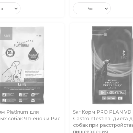
кг
5кг
рм Platinum для
5кг Корм PRO PLAN VD
ых собак Ягнёнок и Рис
Gastrointestinal диета 
собак при расстройств
пищеварения