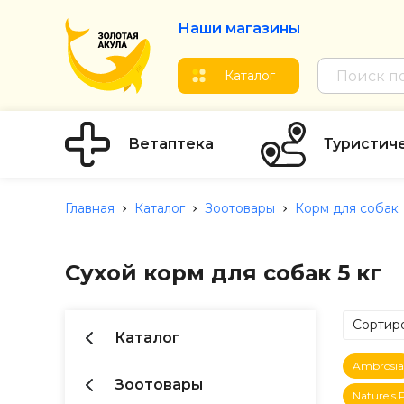
Наши магазины
Каталог
Ветаптека
Туристич
Главная
Каталог
Зоотовары
Корм для собак
Сухой корм для собак 5 кг
Сортиро
Каталог
по Ц
Ambrosia
по Ц
Зоотовары
Nature's 