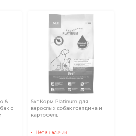
co &
5кг Корм Platinum для
бак с
взрослых собак говядина и
и
картофель
Нет в наличии