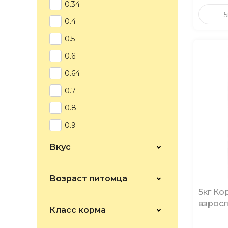
0.34
5
0.4
0.5
0.6
0.64
0.7
0.8
0.9
1
Вкус
1.5
1.8
Возраст питомца
5кг Ко
10
взросл
Класс корма
11