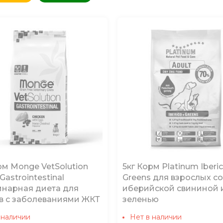
овизне
(сначала новые)
овизне
(сначала старые)
аличию
(доступные)
рм Monge VetSolution
5кг Корм Platinum Iberi
Gastrointestinal
Greens для взрослых со
инарная диета для
иберийской свининой 
в с заболеваниями ЖКТ
зеленью
 наличии
Нет в наличии