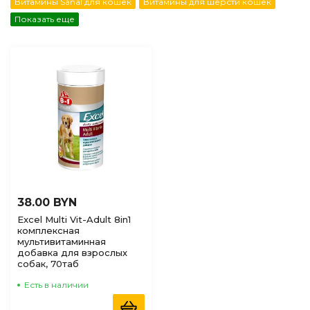
Витамины Sanal для кошек
Витамины для шерсти кошек
по Наличию
(доступные)
Показать еще
38.00 BYN
Excel Multi Vit-Adult 8in1
комплексная
мультивитаминная
добавка для взрослых
собак, 70таб
Есть в наличии