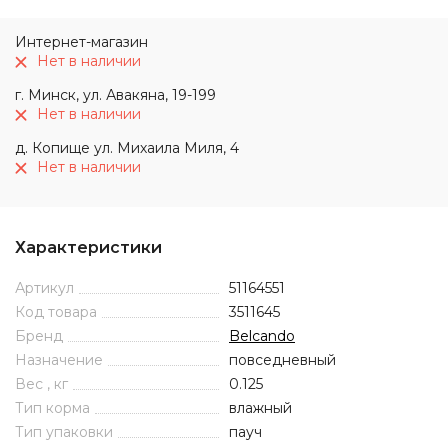
Интернет-магазин
Нет в наличии
г. Минск, ул. Авакяна, 19-199
Нет в наличии
д. Копище ул. Михаила Миля, 4
Нет в наличии
Характеристики
Артикул
51164551
Код товара
3511645
Бренд
Belcando
Назначение
повседневный
Вес , кг
0.125
Тип корма
влажный
Тип упаковки
пауч