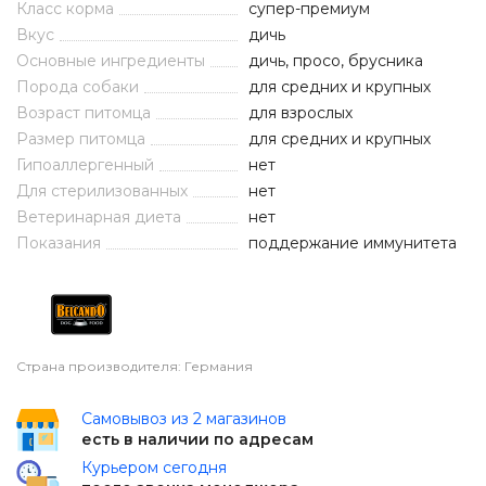
Класс корма
супер-премиум
Вкус
дичь
Основные ингредиенты
дичь, просо, брусника
Порода собаки
для средних и крупных
Возраст питомца
для взрослых
Размер питомца
для средних и крупных
Гипоаллергенный
нет
Для стерилизованных
нет
Ветеринарная диета
нет
Показания
поддержание иммунитета
Страна производителя: Германия
Самовывоз из 2 магазинов
есть в наличии по адресам
Курьером сегодня