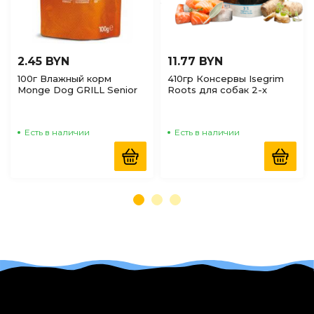
2.45 BYN
11.77 BYN
100г Влажный корм
410гр Консервы Isegrim
Monge Dog GRILL Senior
Roots для собак 2-х
Anatra для пожилых собак
протеиновый с лососем,
с кусочками Утки
форелью, топинамбуром
Есть в наличии
Есть в наличии