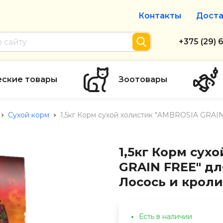
Контакты
Доста
Интернет-м
+375 (29) 
+375 (29) 
тел. А1
еские товары
Зоотовары
info@zolot
Сухой корм
1,5кг Корм сухой холистик "AMBROSIA GRAIN
Пн-пт с 9:
режим рабо
1,5кг Корм сух
GRAIN FREE" дл
Лосось и крол
Есть в наличии