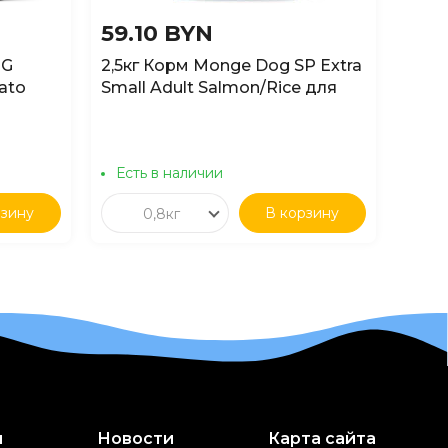
59.10 BYN
26.
OG
2,5кг Корм Monge Dog SP Extra
0,8к
ato
Small Adult Salmon/Rice для
Pupp
взрослых собак миниатюрных
Salm
пород c Лососем и рисом
поро
собак
Есть в наличии
Ест
од,
рзину
В корзину
0,8кг
и
Новости
Карта сайта