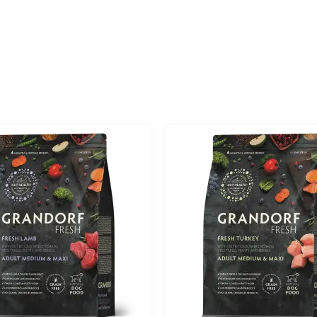
сось без костей 10% и
0%, в том числе свежий
артофельный крахмал,
ох , колотый горох,
ая пульпа свеклы,
маннаноолигосахариды)
еный цикорий (природный
ества, сушеная
оры, сушеная клюква,
(150 мг/кг),
й экстракт (Yucca
, Citrus sp, Eugenia sp).
30%, сырой жир — 20%,
рные кислоты — 3.4%,
окно — 3%, влага — 9%,
? — 1.000 МЕ, Витамин Е