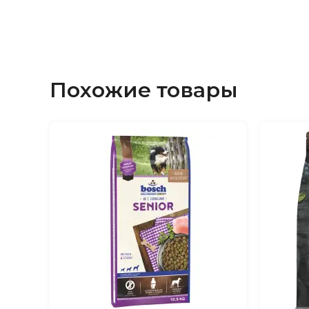
пребиотиков, пробиотиков и гл
Состав:
Лосось (20%, в том числе свежий ло
обезвоженный белок лосося 10%), кролик (2
кролик 10% и обезвоженный кролик 10%), к
гидролизованный животный белок (10%), гор
Похожие товары
животный жир (9%), сладкий картофель, сух
семена льна, сухие пивные дрожжи, МОС (
и бета-глюканы, масло лосося (0.5%), суш
источник ФОС и инулин), минеральные вещ
брокколи, сушеный шпинат, сушеные помид
сушеная черника, гидрохлорид глюкозамина 
хондроитинсульфат (150 мг/кг), растительны
schidigera, Rosemarinus sp., Vitis sp, Curcuma sp
Аналитический состав:
сырой протеин — 
омега 3 жирные кислоты — 1.1%, омега 6 жи
неорганическое вещество — 6.5%, сырое вол
Са (кальций) — 1.1%, Р (фосфор) — 0.8%.
Добавки:
Витамин А — 14000 МЕ, Витамин D