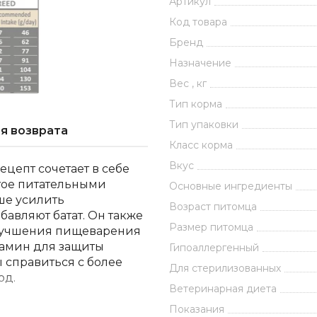
Артикул
Код товара
Бренд
Назначение
Вес , кг
Тип корма
Тип упаковки
я возврата
Класс корма
Вкус
ецепт сочетает в себе
тое питательными
Основные ингредиенты
ше усилить
Возраст питомца
бавляют батат. Он также
Размер питомца
улучшения пищеварения
замин для защиты
Гипоаллергенный
ы справиться с более
Для стерилизованных
од.
Ветеринарная диета
Показания
ированный рецепт, в