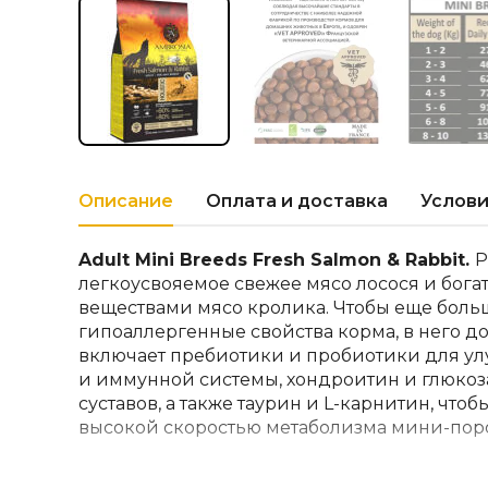
Описание
Оплата и доставка
Услови
Adult Mini Breeds Fresh Salmon & Rabbit.
Р
легкоусвояемое свежее мясо лосося и бога
веществами мясо кролика. Чтобы еще боль
гипоаллергенные свойства корма, в него до
включает пребиотики и пробиотики для 
и иммунной системы, хондроитин и глюко
суставов, а также таурин и L-карнитин, чтоб
высокой скоростью метаболизма мини-пор
Свежий лосось и кролик
— это специализ