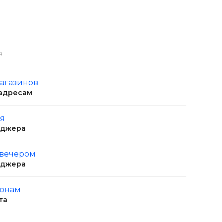
я
магазинов
 адресам
ня
еджера
 вечером
еджера
ионам
та