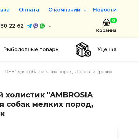
вка
Оплата
О компании
Новости
0
агазин
680-22-62
О нас
Корзина
680-22-62
Дисконтная программа
Заказать звонок
Рыболовные товары
Уценка
ayaakula.by
 FREE" для собак мелких пород, Лосось и кролик
00 до 18:00
ты
ой холистик "AMBROSIA
я собак мелких пород,
ик