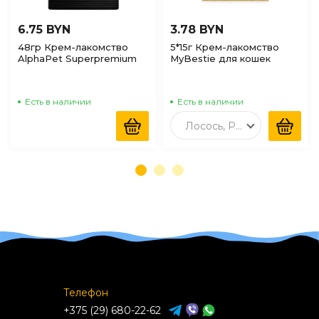
6.75 BYN
3.78 BYN
48гр Крем-лакомство
5*15г Крем-лакомство
AlphaPet Superpremium
MyBestie для кошек
для кошек с Креветкой и
Курица
моллюском
Есть в наличии
Есть в наличии
Лосось, Рыбий жир
Телефон
+375 (29) 680-22-62