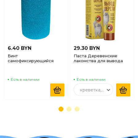
6.40 BYN
29.30 BYN
Бинт
Паста Деревенские
самофиксирующийся
лакомства для вывода
Valta Care Premium c
шерсти для котов со
горьким вкусом Голубой,
вкусом со вкусом курицы,
10см*450см
120г
Есть в наличии
Есть в наличии
креветка, 120гр