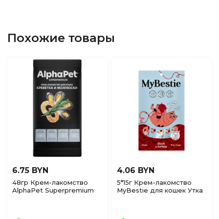
Похожие товары
6.75 BYN
4.06 BYN
48гр Крем-лакомство
5*15г Крем-лакомство
AlphaPet Superpremium
MyBestie для кошек Утка
для кошек с Креветкой и
и Индейка
моллюском