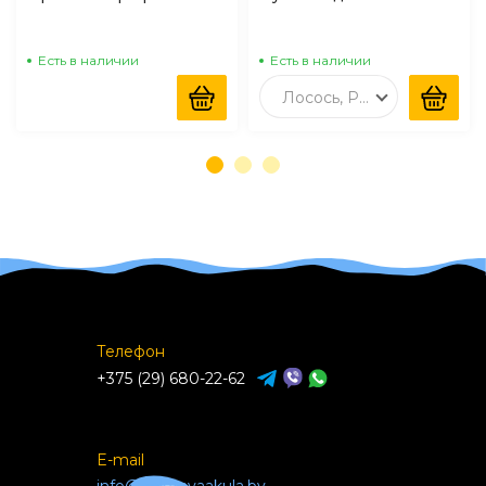
для кошек с Креветкой и
Курица
моллюском
Есть в наличии
Есть в наличии
Лосось, Рыбий жир
Телефон
+375 (29) 680-22-62
E-mail