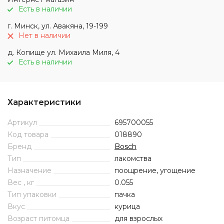
Есть в наличии
г. Минск, ул. Авакяна, 19-199
Нет в наличии
д. Копище ул. Михаила Миля, 4
Есть в наличии
Характеристики
Артикул
695700055
Код товара
018890
Бренд
Bosch
Тип
лакомства
Назначение
поощрение, угощение
Вес , кг
0.055
Тип упаковки
пачка
Вкус
курица
Возраст питомца
для взрослых