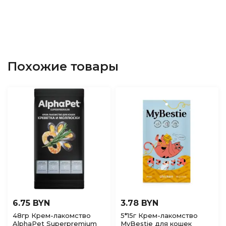
Похожие товары
6.75 BYN
3.78 BYN
48гр Крем-лакомство
5*15г Крем-лакомство
AlphaPet Superpremium
MyBestie для кошек