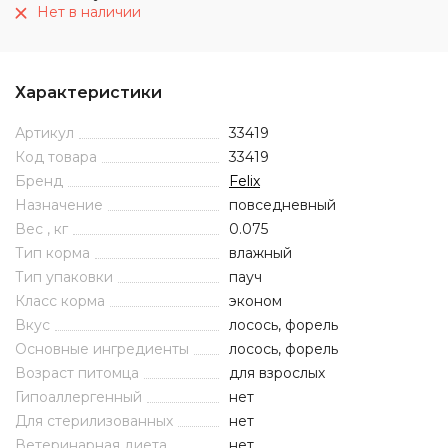
Нет в наличии
Характеристики
Артикул
33419
Код товара
33419
Бренд
Felix
Назначение
повседневный
Вес , кг
0.075
Тип корма
влажный
Тип упаковки
пауч
Класс корма
эконом
Вкус
лосось, форель
Основные ингредиенты
лосось, форель
Возраст питомца
для взрослых
Гипоаллергенный
нет
Для стерилизованных
нет
Ветеринарная диета
нет