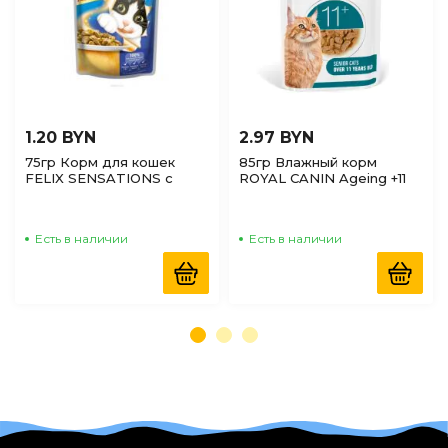
1.20 BYN
2.97 BYN
75гр Корм для кошек
85гр Влажный корм
FELIX SENSATIONS с
ROYAL CANIN Ageing +11
Уткой и Шпинатом в желе
для взрослых кошек
старше 11 лет кусочки в
желе
Есть в наличии
Есть в наличии