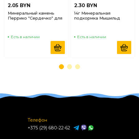
2.05 BYN
2.30 BYN
Минеральный камень
14г Минеральная
Перрико "Сердечко" для
подкормка Мышильд
птиц, 12г
Солонец "Зефир" для
грызунов
Есть в наличии
Есть в наличии
Телефон
+375 (29) 680-22-62