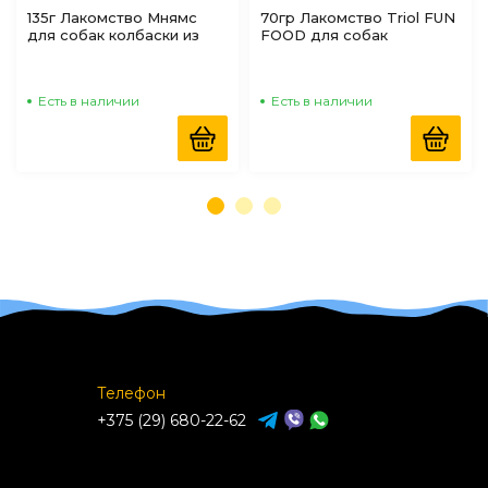
135г Лакомство Мнямс
70гр Лакомство Triol FUN
для собак колбаски из
FOOD для собак
Говядины
"Конфеты мясные из
курицы, утки, ягненка"
Есть в наличии
Есть в наличии
Телефон
+375 (29) 680-22-62