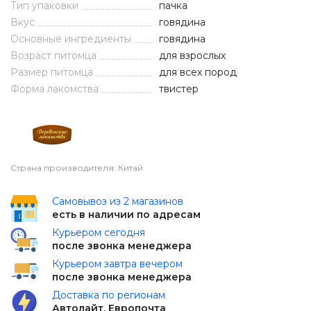
Тип упаковки
пачка
Вкус
говядина
Основные ингредиенты
говядина
Возраст питомца
для взрослых
Размер питомца
для всех пород
Форма лакомства
твистер
Страна производителя: Китай
Самовывоз из 2 магазинов
есть в наличии по адресам
Курьером сегодня
после звонка менеджера
Курьером завтра вечером
после звонка менеджера
Доставка по регионам
Автолайт, Европочта