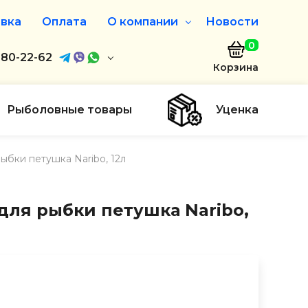
вка
Оплата
О компании
Новости
0
агазин
680-22-62
О нас
Корзина
680-22-62
Дисконтная программа
Заказать звонок
Рыболовные товары
Уценка
ayaakula.by
ыбки петушка Naribo, 12л
00 до 18:00
ты
для рыбки петушка Naribo,