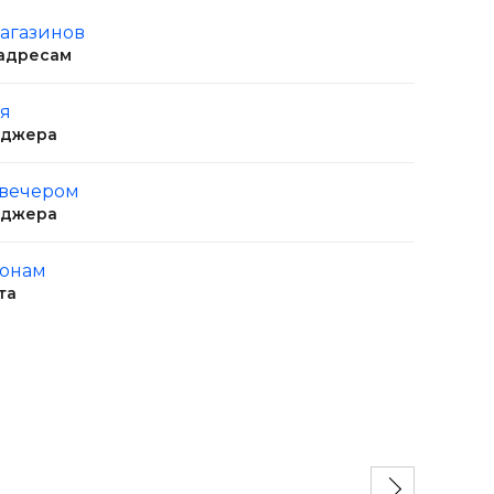
магазинов
 адресам
ня
еджера
 вечером
еджера
ионам
та