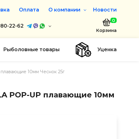
вка
Оплата
О компании
Новости
0
агазин
680-22-62
О нас
Корзина
680-22-62
Дисконтная программа
Заказать звонок
Рыболовные товары
Уценка
ayaakula.by
плавающие 10мм Чеснок 25г
00 до 18:00
ты
A POP-UP плавающие 10мм