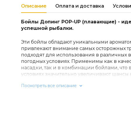
Описание
Оплата и доставка
Услови
Бойлы Допинг POP-UP (плавающие) - ид
успешной рыбалки.
Эти бойлы обладают уникальными ароматом
привлекают внимание самых осторожных тр
подходят для использования в различных 
погодных условиях. Применимы как в каче
насадки, так и в комбинации бойлами, что
условиях значительно увеличивают шансы 
свойства этих бойлов позволяют им подним
Посмотреть все описание
делает их очень эффективными при ловле к
других карповых рыб.
Бойлы Допинг POP-UP изготовлены из выс
ингредиентов, что гарантирует отличный ре
Помимо этого, эти бойлы светятся в УФ- изл
более заметными для рыбы. Приманка прос