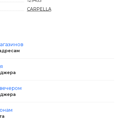
129433
CARPELLA
магазинов
 адресам
ня
еджера
 вечером
еджера
ионам
та