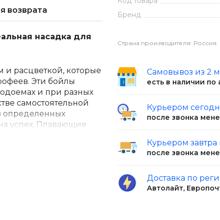
Код товара
я возврата
Бренд
еальная насадка для
Страна производителя: Россия
 и расцветкой, которые
Самовывоз из 2 
офеев. Эти бойлы
есть в наличии по
водоемах и при разных
стве самостоятельной
Курьером сегод
 в определенных
после звонка мен
на успех. Плавающие
аться над дном, что
Курьером завтра
арпа, белого амура и
после звонка мен
Доставка по рег
ококачественных
Автолайт, Европоч
зультат на рыбалке.
учении. Это делает их
та в использовании и