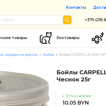
Контакты
Доста
Интернет-м
+375 (29) 
+375 (29) 
тел. А1
еские товары
Зоотовары
info@zolot
а, насадки на крючок
Бойлы
Бойлы CARPELLA POP-UP 
Пн-пт с 9:
режим рабо
Бойлы CARPELL
Чеснок 25г
Есть в наличии
10.05 BYN