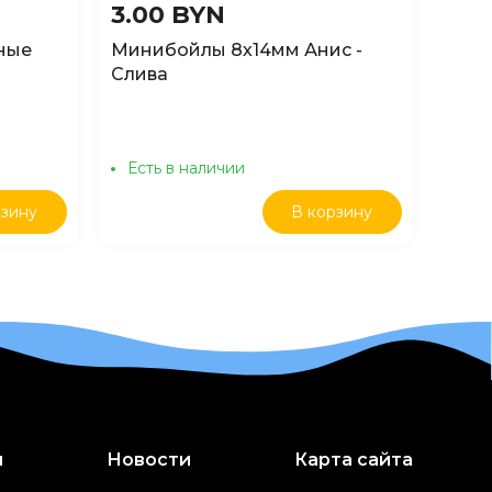
3.00 BYN
15.
ные
Минибойлы 8х14мм Анис -
Бойл
Слива
Марц
Есть в наличии
Ест
рзину
В корзину
и
Новости
Карта сайта