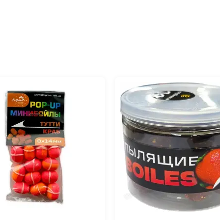
Эта насадка-
в.Если вам необходимы
ойлы, то приманки
летворения ваших