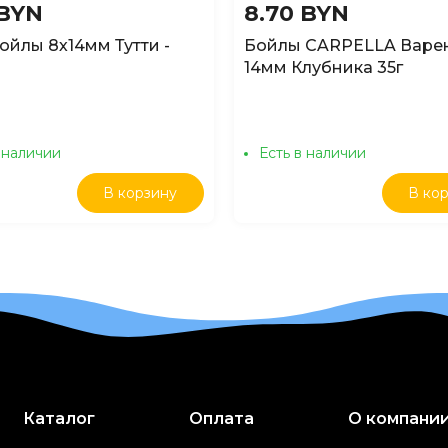
 BYN
8.70 BYN
йлы 8х14мм Тутти -
Бойлы CARPELLA Варе
14мм Клубника 35г
 наличии
Есть в наличии
В корзину
В ко
Каталог
Оплата
О компани