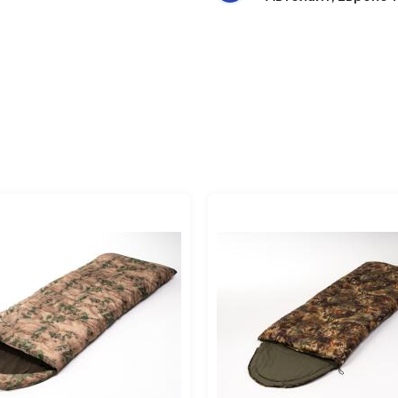
головником
2150