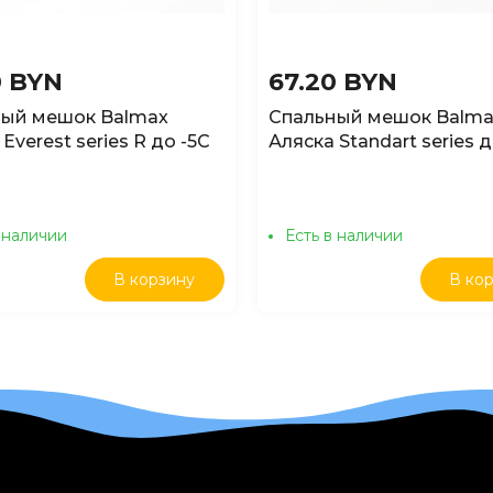
0 BYN
67.20 BYN
ный мешок Balmax
Спальный мешок Balma
Everest series R до -5С
Аляска Standart series д
, туман
лес
 наличии
Есть в наличии
В корзину
В ко