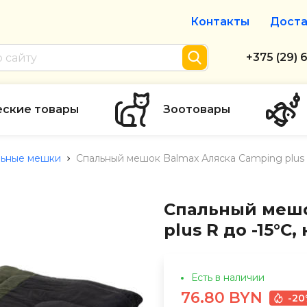
Контакты
Доста
Интернет-м
+375 (29) 
+375 (29) 
тел. А1
еские товары
Зоотовары
info@zolot
льные мешки
Спальный мешок Balmax Аляска Camping plus R
Пн-пт с 9:
режим рабо
Спальный мешо
plus R до -15°C
Есть в наличии
76.80 BYN
-2