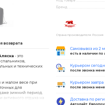
Код товара
Бренд
Страна производителя: Россия
я возврата
Самовывоз из 2 
есть в наличии по
Аляска
- это
 спальников,
Курьером сегод
льных и технических
после звонка мен
 и малом весе при
Курьером завтра
после звонка мен
точных для
даже зимний период.
и активного отдыха на
Доставка по рег
Автолайт, Европоч