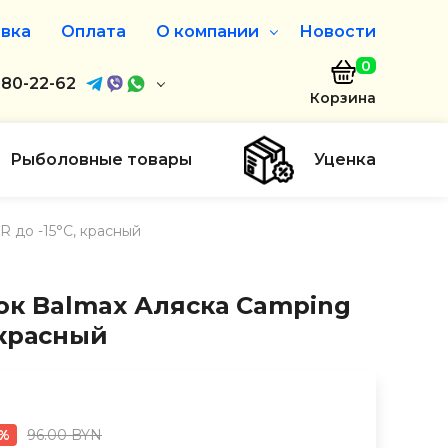
вка
Оплата
О компании
Новости
0
агазин
680-22-62
О нас
Корзина
680-22-62
Дисконтная программа
Заказать звонок
Рыболовные товары
Уценка
ayaakula.by
 до -15°C, красный
00 до 18:00
ты
к Balmax Аляска Camping
, красный
96.00 BYN
0%