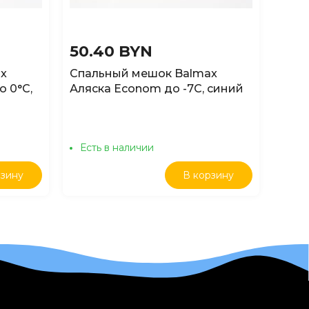
50.40 BYN
63.
x
Спальный мешок Balmax
Спал
о 0°C,
Аляска Econom до -7C, синий
Аляс
кам
Есть в наличии
Ест
рзину
В корзину