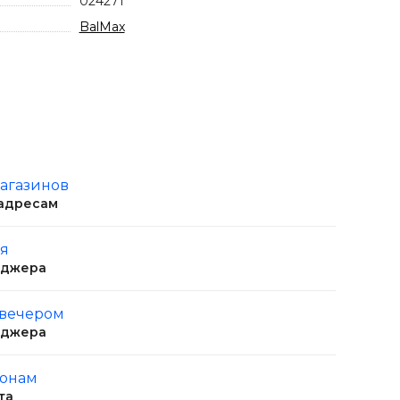
024271
BalMax
магазинов
 адресам
ня
еджера
 вечером
еджера
ионам
та