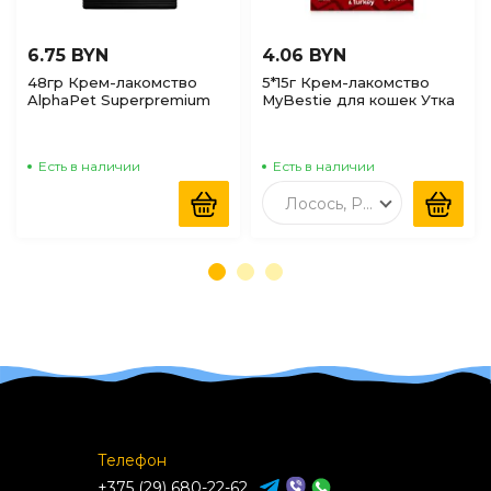
6.75 BYN
4.06 BYN
48гр Крем-лакомство
5*15г Крем-лакомство
AlphaPet Superpremium
MyBestie для кошек Утка
для кошек с Кроликом и
и Индейка
яблоком
Есть в наличии
Есть в наличии
Лосось, Рыбий жир
Телефон
+375 (29) 680-22-62