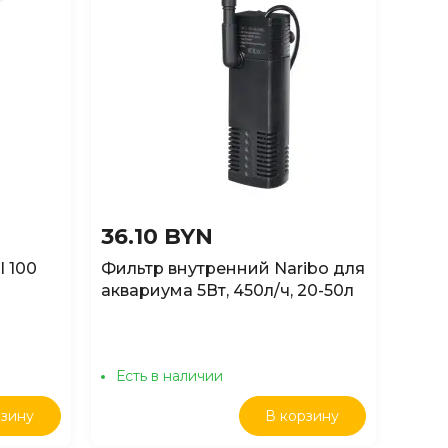
36.10 BYN
87.
l 100
Фильтр внутренний Naribo для
Филь
аквариума 5Вт, 450л/ч, 20-50л
для 
Есть в наличии
Ест
рзину
В корзину