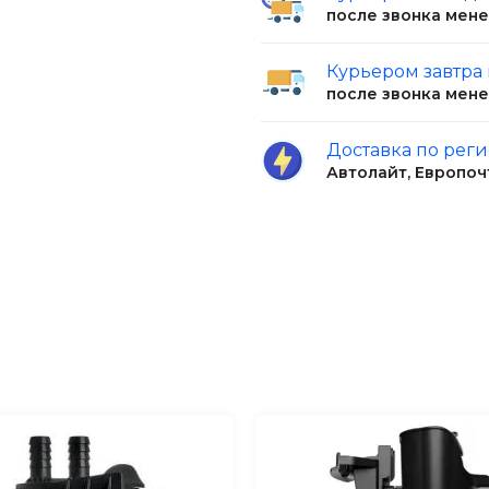
райне прост в
после звонка мен
 практически бесшумен.
ших аквариумов
Курьером завтра
водительность: 200 л/ч.
после звонка мен
Доставка по рег
Автолайт, Европоч