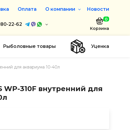
вка
Оплата
О компании
Новости
0
агазин
680-22-62
О нас
Корзина
680-22-62
Дисконтная программа
Заказать звонок
Рыболовные товары
Уценка
ayaakula.by
нний для аквариума 10-40л
00 до 18:00
ты
 WP-310F внутренний для
0л