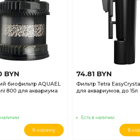
40 BYN
74.81 BYN
ий биофильтр AQUAEL
Фильтр Tetra EasyCrysta
ani 800 для аквариума
для аквариумов, до 15л
л
 наличии
Есть в наличии
В корзину
В ко