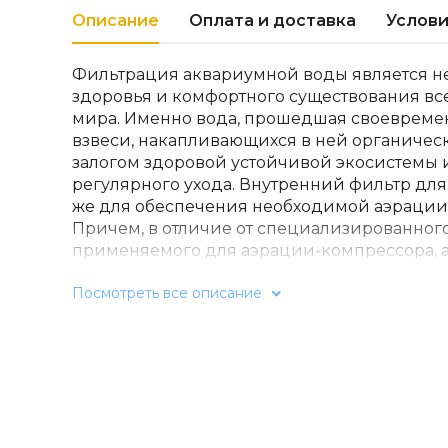
Описание
Оплата и доставка
Услови
Фильтрация аквариумной воды является 
здоровья и комфортного существования вс
мира. Именно вода, прошедшая своевремен
взвеси, накапливающихся в ней органическ
залогом здоровой устойчивой экосистемы 
регулярного ухода. Внутренний фильтр для
же для обеспечения необходимой аэрации 
Причем, в отличие от специализированног
применяемого для аэрации-компрессора,
внутренний фильтр работает практически
Посмотреть все описание
особенности:-Обладает водонепроницаем
электрических элементов и полностью погр
-Используется как в традиционным преснов
и в морских.-Механическая фильтрация прои
которая поглощает грязь и очищает воду.-
равномерно распределяет поток воды в ак
дополнительную насадку с возможностью 