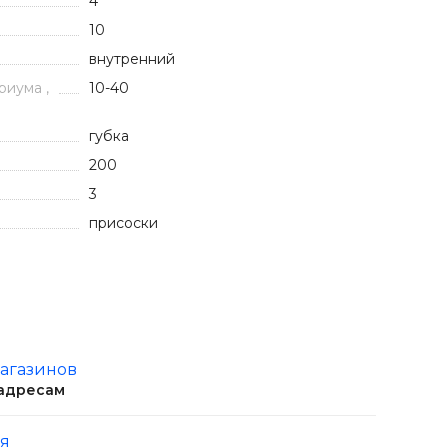
4
10
внутренний
иума ,
10-40
губка
200
3
присоски
магазинов
 адресам
ня