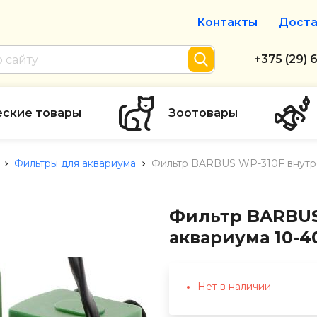
Контакты
Доста
Интернет-м
+375 (29) 
+375 (29) 
тел. А1
еские товары
Зоотовары
info@zolot
Фильтры для аквариума
Фильтр BARBUS WP-310F внутре
Пн-пт с 9:
режим рабо
Фильтр BARBUS
аквариума 10-4
Нет в наличии