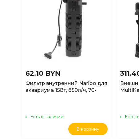
62.10 BYN
311.
Фильтр внутренний Naribo для
Внешн
аквариума 15Вт, 850л/ч, 70-
MultiK
100л
20-320
Есть в наличии
Есть в
В корзину