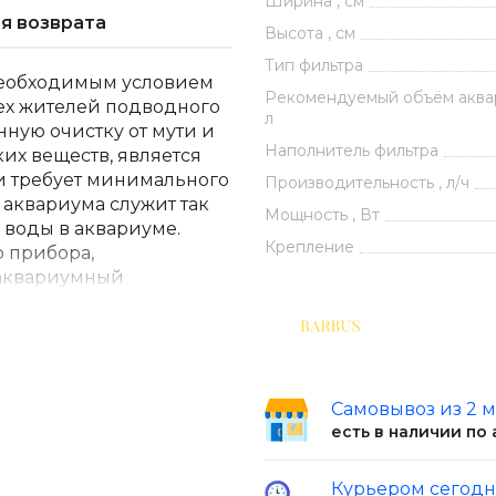
Ширина , см
я возврата
Высота , см
Тип фильтра
необходимым условием
Рекомендуемый объём аквар
ех жителей подводного
л
ную очистку от мути и
Наполнитель фильтра
их веществ, является
и требует минимального
Производительность , л/ч
 аквариума служит так
Мощность , Вт
воды в аквариуме.
Крепление
о прибора,
 аквариумный
 бесшумно.Ключевые
ой изоляцией
ужается в воду.
одных аквариумах, так
сходит за счет губки,
Самовывоз из 2 
Система Водяная флейта
есть в наличии по
вариуме.-Имеет
аэрации
Курьером сегод