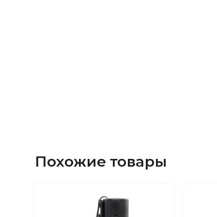
воды.Внутренний фильтр Barbus WP-310F к
эксплуатации. Эффективно очищает воду и
Этот фильтр отлично подойдет для неболь
объемом до 40 литров.Мощность: 3 Вт.Произ
Похожие товары