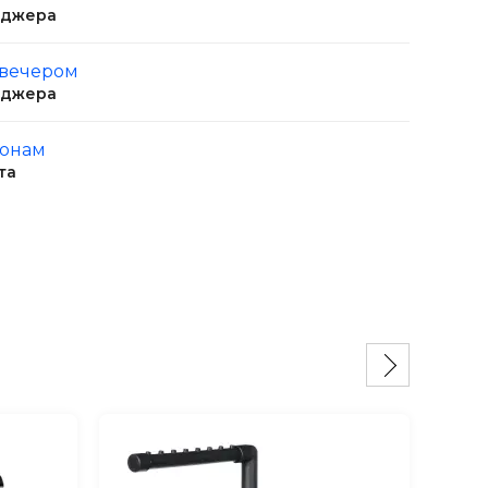
еджера
 вечером
еджера
ионам
та