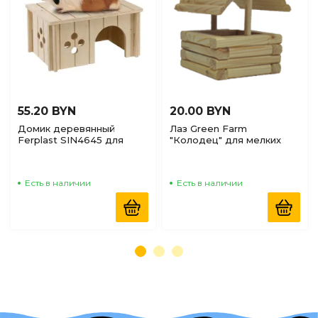
55.20 BYN
20.00 BYN
Домик деревянный
Лаз Green Farm
Ferplast SIN4645 для
"Колодец" для мелких
морских свинок,
грызунов деревянный,
26*18*13см
12*12*18см
Есть в наличии
Есть в наличии