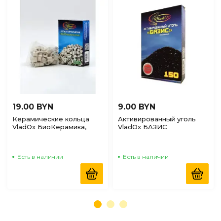
19.00 BYN
9.00 BYN
Керамические кольца
Активированный уголь
VladOx БиоКерамика,
VladOx БАЗИС
300гр
древесный, 150мл
Есть в наличии
Есть в наличии