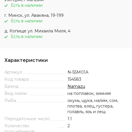
Есть в наличии
г. Минск, ул. Авакяна, 19-199
Есть в наличии
д. Копище ул. Михаила Миля, 4
Есть в наличии
Характеристики
Артикул
N-55M01A
Код товара
154583
Бренд
Namazu
Вид ловли
на поплавок, зимняя
Рыба
окунь, щука, налим, сом,
плотва, елец, густера,
голавль, язь и лещ
Передаточное число
1:1
Количество
2
подшипников