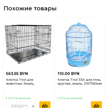
Похожие товары
563.55 BYN
110.00 BYN
Клетка Triol для
Клетка Triol 33A для птиц
животных Эмаль,
круглая, эмаль, 330*565мм
1070*700*795мм
Есть в наличии
Есть в наличии
915*620*700