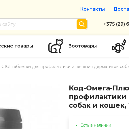
Контакты
Доста
Интернет-м
+375 (29) 
+375 (29) 
тел. А1
еские товары
Зоотовары
info@zolot
GIGI таблетки для профилактики и лечения дерматитов соба
Пн-пт с 9:
режим рабо
Код-Омега-Плюс
профилактики 
собак и кошек, 
Есть в наличии