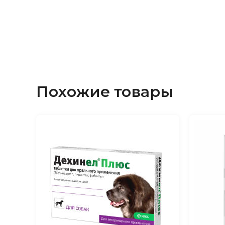
функционирования центральной нервной с
млекопитающих. ДГК и ЭПК регулируют жи
уровень триглицеридов в крови на 25-35%)
тромбообразования и снижают их агрегацию
клеточных мембран, стимулируют выработк
противовоспалительных простагландинов, 
положительное влияние на работу иммунно
сосудистой и нервной системы, обеспечив
Похожие товары
функционирование мозга и сетчатки глаза
кальций (21-24%), фосфор, витамин Д, колл
гидролизированный протеин (33%) и глюк
Кальций, фосфор и витамин Д3 профилакт
остеопороза и появление артрозов. Коллаге
регенерации хрящей и имеет антиангиоген
уменьшает болевые ощущения при артроза
применении (от 60 дней) снижает необход
анальгетических средств. Сульфат хондрои
необходимы для нормального функциониров
для восстановления соединительной ткани
Микроэлементы (магний, марганец, молибде
железо, цинк, селен) содержатся в оптима