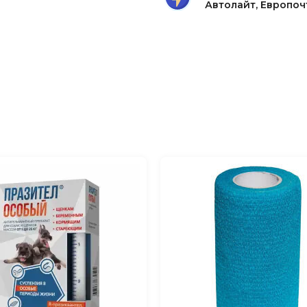
истемы и зрения у
Автолайт, Европоч
ровой обмен (снижают
, регулируют процессы
, входят в состав
у в организме
оказывают
й, сердечно-
ают оптимальное
. PHOSCALIM содержит
аген, микроэлементы,
озаминогликан.
ируют развитие
н II необходим для
ное действие, а также
х и при постоянном
имость употребления
тина и глюкозамин
ания суставов, а также
 и хрящей.
н, медь, кобальт,
льных соотношениях.