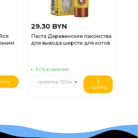
29.30 BYN
7.9
йся
Паста Деревенские лакомства
Биок
орьким
для вывода шерсти для котов
для 
50см
со вкусом со вкусом курицы,
поро
120г
Есть в наличии
Ест
рзину
В
креветка, 120гр
корзину