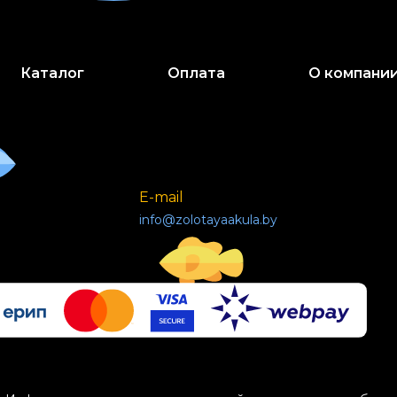
с кормом животного.
добавки, побочные
Каталог
Оплата
О компани
E-mail
info@zolotayaakula.by