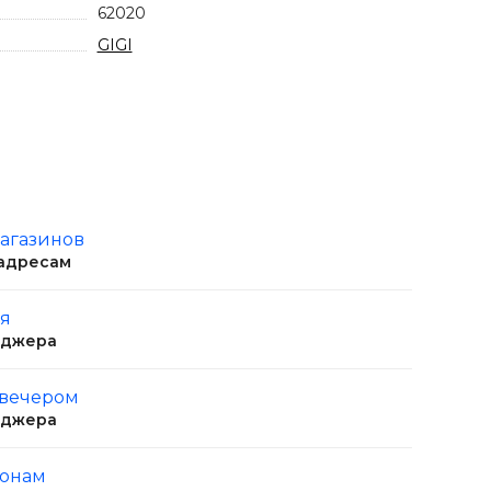
62020
GIGI
магазинов
 адресам
ня
еджера
 вечером
еджера
ионам