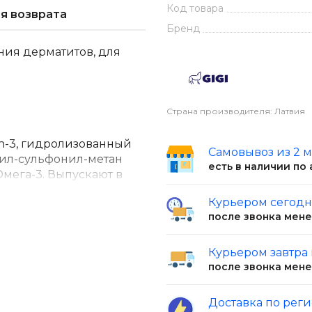
Код товара
я возврата
Бренд
ия дерматитов, для
Страна производителя: Латвия
n-3, гидролизованный
Самовывоз из 2 
тил-сульфонил-метан
есть в наличии по
мега-3. Выпускают в
Курьером сегод
после звонка мен
рыбий жир, источник
декозагексаеновая
Курьером завтра
(ЭПК)). ЭПК играет
после звонка мен
удистых заболеваний.
звития и
Доставка по рег