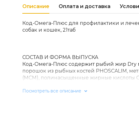
Описание
Оплата и доставка
Услови
Код-Омега-Плюс для профилактики и лечен
собак и кошек, 21таб
СОСТАВ И ФОРМА ВЫПУСКА
Код-Омега-Плюс содержит рыбий жир Dry 
порошок из рыбных костей PHOSCALIM, ме
(МСМ), полинасыщенные жирные кислоты О
полимерных банках по 21 шт. и по 90 шт.
Посмотреть все описание
ФАРМАКОЛОГИЧЕСКИЕ СВОЙСТВА
Dry n-3 содержит микрокапсулированный 
полинасыщенных жирных кислот Омега-3 (
кислота (ДГК) и эйкозапентаеновая кислота 
важную роль в профилактике сердечно-сос
ДГК является важным соединением для ра