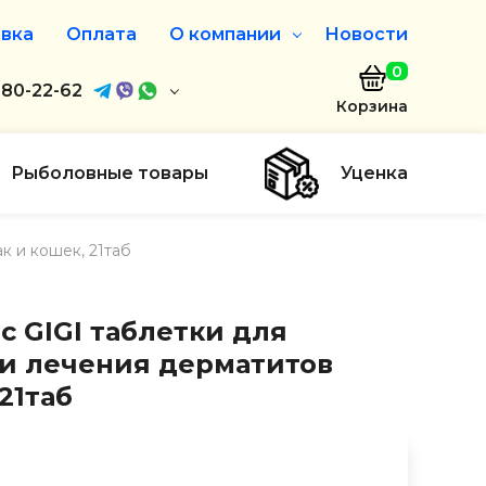
вка
Оплата
О компании
Новости
0
агазин
680-22-62
О нас
Корзина
680-22-62
Дисконтная программа
Заказать звонок
Рыболовные товары
Уценка
ayaakula.by
к и кошек, 21таб
00 до 18:00
ты
 GIGI таблетки для
и лечения дерматитов
21таб