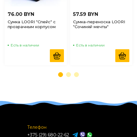
76.00 BYN
57.59 BYN
Сумка LOORI "Спейс" с
Сумка-переноска LOORI
прозрачным корпусом
"Сочиняй мечты"
для птиц и крупных
46*28*29см
грызунов, 31*20*22см
Есть в наличии
Есть в наличии
Телефон
+375 (29) 680-22-62