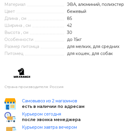
Материал
ЭВА, алюминий, полиэстер
Цвет
бежевый
Длина , см
85
Ширина , см
42
Высота , см
30
Особенности
до 15кг
Размер питомца
для мелких, для средних
Питомец
для кошек, для собак
Страна производителя: Россия
Самовывоз из 2 магазинов
есть в наличии по адресам
Курьером сегодня
после звонка менеджера
Курьером завтра вечером