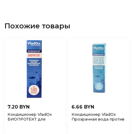
Похожие товары
7.20 BYN
6.66 BYN
Кондиционер VladOx
Кондиционер VladOx
БИОПРОТЕКТ для
Прозрачная вода против
подготовки аквариумной
помутнения и цветения
воды, 50мл
воды, 50мл