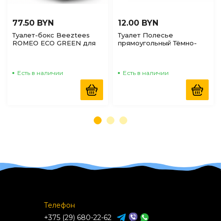
77.50 BYN
12.00 BYN
Туалет-бокс Beeztees
Туалет Полесье
ROMEO ECO GREEN для
прямоугольный Тёмно-
животных с фильтром и
кремовый 9л,
дверью, 57*39*41см
480*330*82мм
Есть в наличии
Есть в наличии
Телефон
+375 (29) 680-22-62