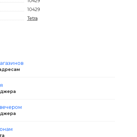
10429
10429
Tetra
магазинов
 адресам
ня
еджера
 вечером
еджера
ионам
та