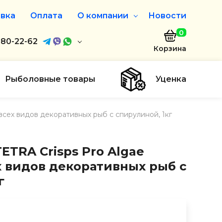
вка
Оплата
О компании
Новости
0
агазин
680-22-62
О нас
Корзина
680-22-62
Дисконтная программа
Заказать звонок
Рыболовные товары
Уценка
ayaakula.by
 всех видов декоративных рыб с спирулиной, 1кг
00 до 18:00
ты
ETRA Crisps Pro Algae
х видов декоративных рыб с
г