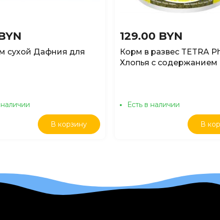
 BYN
129.00 BYN
рм сухой Дафния для
Корм в развес TETRA Ph
Хлопья с содержанием
водорослей, 1кг
 наличии
Есть в наличии
В корзину
В ко