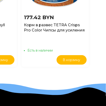
177.42 BYN
14.
yll
Корм в развес TETRA Crisps
250м
Pro Color Чипсы для усиления
для 
окраса рыб, 1кг
пало
Есть в наличии
Ест
рзину
В корзину