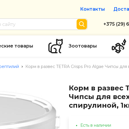
Контакты
Доста
Интернет-м
+375 (29) 
+375 (29) 
тел. А1
еские товары
Зоотовары
info@zolot
 рептилий
Корм в развес TETRA Crisps Pro Algae Чипсы для
Пн-пт с 9:
режим рабо
Корм в развес T
Чипсы для все
спирулиной, 1к
Есть в наличии