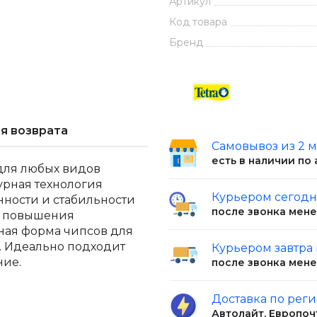
Артикул
Код товара
Бренд
я возврата
Самовывоз из 2 
есть в наличии по
 для любых видов
урная технология
Курьером сегод
нности и стабильности
после звонка мен
я повышения
ная форма чипсов для
. Идеально подходит
Курьером завтра
ние.
после звонка мен
Доставка по рег
Автолайт, Европоч