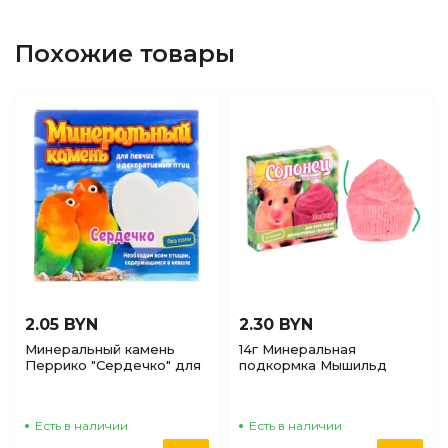
Похожие товары
2.05 BYN
2.30 BYN
Минеральный камень
14г Минеральная
Перрико "Сердечко" для
подкормка Мышильд
птиц, 12г
Солонец "Зефир" для
грызунов
Есть в наличии
Есть в наличии