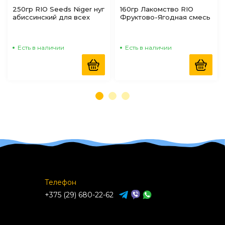
250гр RIO Seeds Niger нуг
160гр Лакомство RIO
абиссинский для всех
Фруктово-Ягодная смесь
видов птиц
для средних и крупных
попугаев
Есть в наличии
Есть в наличии
Телефон
+375 (29) 680-22-62