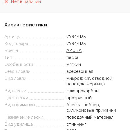
Нет в наличии
Характеристики
Артикул
77944135
Код товара
77944135
Бренд
AZURA
Тип
леска
Особенности
мягкий
Сезон ловли
всесезонная
Вид ловли
микроджиг, отводной
поводок, жерлица
Вид лески
флюорокарбон
Цвет лески
прозрачный
Вид приманки
блесна, воблер,
силиконовые приманки
Назначение лески
поводочный материал
Вид удилища
спиннинг