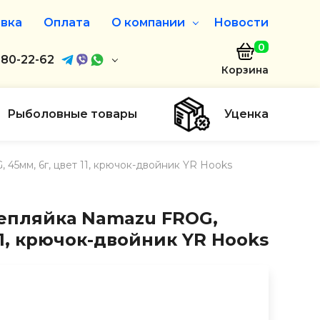
вка
Оплата
О компании
Новости
0
агазин
680-22-62
О нас
Корзина
680-22-62
Дисконтная программа
Заказать звонок
Рыболовные товары
Уценка
ayaakula.by
45мм, 6г, цвет 11, крючок-двойник YR Hooks
00 до 18:00
ты
епляйка Namazu FROG,
11, крючок-двойник YR Hooks