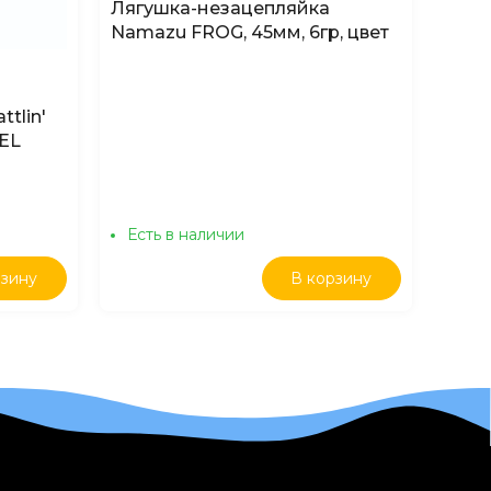
Лягушка-незацепляйка
Лягу
Namazu FROG, 45мм, 6гр, цвет
Nama
15
10гр,
tlin'
PEL
Есть в наличии
Ест
рзину
В корзину