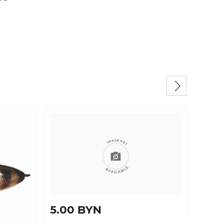
5.00 BYN
4.3