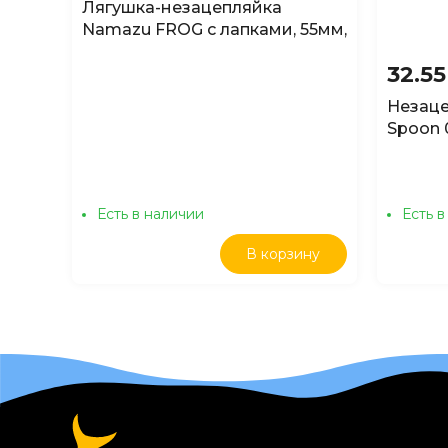
Лягушка-незацепляйка
Namazu FROG с лапками, 55мм,
10гр, цвет 03
32.5
Незаце
Spoon 
Есть в наличии
Есть в
В корзину