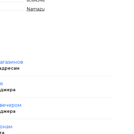
6064346
Namazu
магазинов
 адресам
ня
еджера
 вечером
еджера
ионам
та