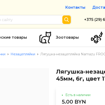
Контакты
Доста
Интернет-м
+375 (29) 
+375 (29) 
тел. А1
еские товары
Зоотовары
info@zolot
нки
Незацепляйки
Лягушка-незацепляйка Namazu FROG, 
Пн-пт с 9:
режим рабо
Лягушка-незац
45мм, 6г, цвет 
Есть в наличии
5.00 BYN