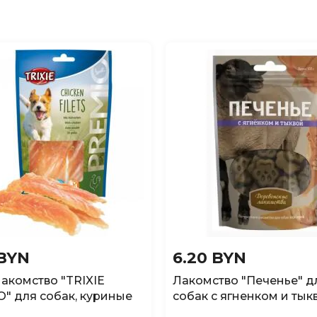
 BYN
6.20 BYN
Лакомство "TRIXIE
Лакомство "Печенье" д
" для собак, куриные
собак с ягненком и тык
и, без глютена и сахара
"Деревенские лакомств