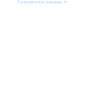
Посмотреть все описание
Энергетическая ценность (калорийность)
Ингредиенты:
мясо и мясные субпродукты 
коллаген говяжий, растительные масла, пат
и экстракт розмарина.