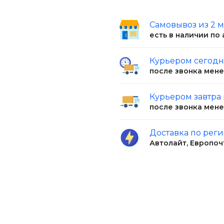
 на 100г:
394 ккал.
Самовывоз из 2 
есть в наличии по
(говядина 80%),
ока, смесь токоферолов
Курьером сегод
после звонка мен
Курьером завтра
после звонка мен
Доставка по рег
Автолайт, Европоч