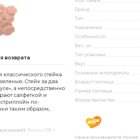
Код товара
Бренд
Тип
Назначение
Особенности
Вес , кг
Тип упаковки
я возврата
Вкус
Основные ингредиенты
я классического стейка
зеленью. Стейк за два
Возраст питомца
усе», а непосредственно
Размер питомца
рают салфеткой и
Форма лакомства
 стриплойн по-
ки таким образом,
начения):
белки 58 г,
Страна производителя: Россия