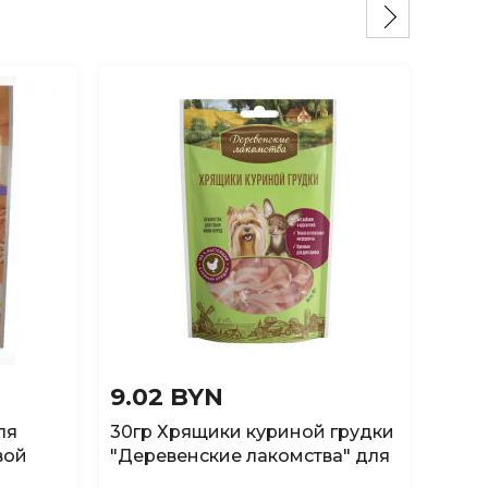
9.02 BYN
1.8
ля
30гр Хрящики куриной грудки
Лако
вой
"Деревенские лакомства" для
27 М
а",
мини-пород
утко