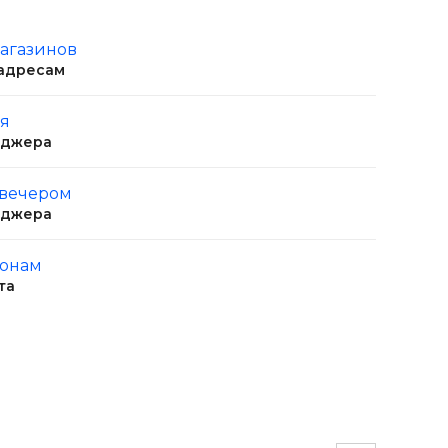
магазинов
 адресам
ня
еджера
 вечером
еджера
ионам
та