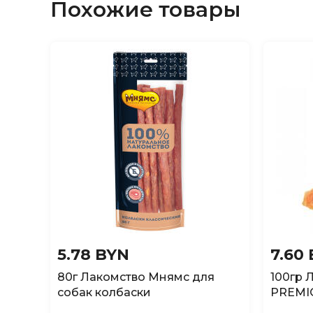
Похожие товары
5.78 BYN
7.60
80г Лакомство Мнямс для
100гр 
собак колбаски
PREMIO
"Классические"
ломтик