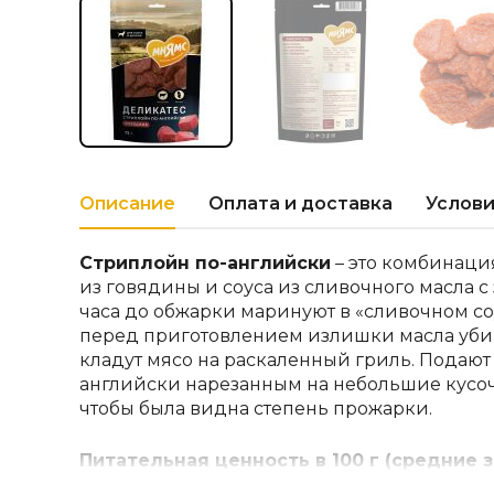
Описание
Оплата и доставка
Услови
Стриплойн по-английски
– это комбинаци
из говядины и соуса из сливочного масла с 
часа до обжарки маринуют в «сливочном со
перед приготовлением излишки масла уби
кладут мясо на раскаленный гриль. Подают
английски нарезанным на небольшие кусоч
чтобы была видна степень прожарки.
Питательная ценность в 100 г (средние з
жиры 14 г, зола 4 г, влага 15 г