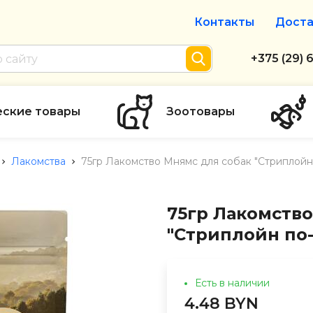
Контакты
Доста
Интернет-м
+375 (29) 
+375 (29) 
тел. А1
еские товары
Зоотовары
info@zolot
Лакомства
75гр Лакомство Мнямс для собак "Стриплойн
Пн-пт с 9:
режим рабо
75гр Лакомство
"Стриплойн по
Есть в наличии
4.48 BYN