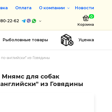
вка
Оплата
О компании
Новости
0
агазин
680-22-62
О нас
Корзина
680-22-62
Дисконтная программа
Заказать звонок
Рыболовные товары
Уценка
ayaakula.by
 по-английски" из Говядины
00 до 18:00
ты
 Мнямс для собак
-английски" из Говядины