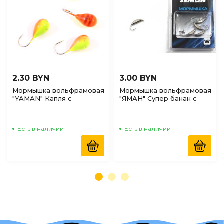
2.30 BYN
3.00 BYN
Мормышка вольфрамовая
Мормышка вольфрамовая
"YAMAN" Капля с
"ЯМАН" Супер банан с
отверстиями р.3, 0,30г
ушком 0,9гр, цв.никель
цвет аргиана
Есть в наличии
Есть в наличии