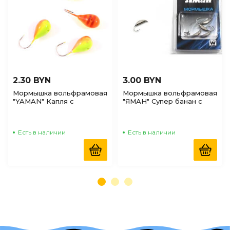
2.30 BYN
3.00 BYN
Мормышка вольфрамовая
Мормышка вольфрамовая
"YAMAN" Капля с
"ЯМАН" Супер банан с
отверстиями р.3, 0,30г
ушком 0,9гр, цв.никель
цвет аргиана
Есть в наличии
Есть в наличии