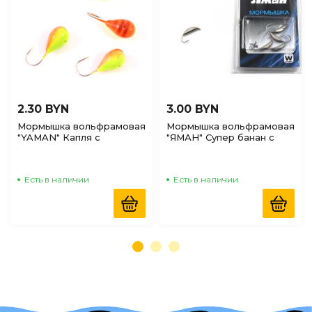
2.30 BYN
3.00 BYN
Мормышка вольфрамовая
Мормышка вольфрамовая
"YAMAN" Капля с
"ЯМАН" Супер банан с
отверстиями р.3, 0,30г
ушком 0,9гр, цв.никель
цвет аргиана
Есть в наличии
Есть в наличии