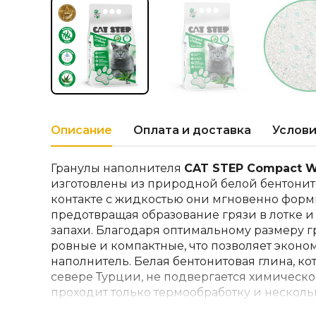
Описание
Оплата и доставка
Услови
Гранулы наполнителя
CAT STEP Compact Wh
изготовлены из природной белой бентонит
контакте с жидкостью они мгновенно форм
предотвращая образование грязи в лотке 
запахи. Благодаря оптимальному размеру 
ровные и компактные, что позволяет эконо
наполнитель. Белая бентонитовая глина, ко
севере Турции, не подвергается химическ
проходит только термообработку и несколь
пыли. При контакте наполнителя с жидкос