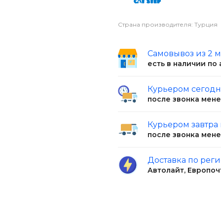
 помещение. Заполните
EP Compact White Aloe
Страна производителя: Турция
рдые отходы и комочки,
полнителя. Рекомендуем
 сетки. Не
Самовывоз из 2 
 0,5-2,5 мм. Объем: 5л.
есть в наличии по
Курьером сегод
после звонка мен
Курьером завтра
после звонка мен
Доставка по рег
Автолайт, Европоч