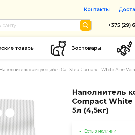
Контакты
Доста
Интернет-м
+375 (29) 
+375 (29) 
тел. А1
еские товары
Зоотовары
info@zolot
Наполнитель комкующийся Cat Step Compact White Aloe Vera б
Пн-пт с 9:
режим рабо
Наполнитель к
Compact White 
5л (4,5кг)
Есть в наличии