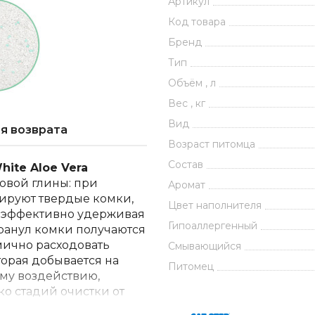
Артикул
Код товара
Бренд
Тип
Объём , л
Вес , кг
Вид
я возврата
Возраст питомца
Состав
ite Aloe Vera
овой глины: при
Аромат
ируют твердые комки,
Цвет наполнителя
и эффективно удерживая
Гипоаллергенный
гранул комки получаются
мично расходовать
Смывающийся
торая добывается на
Питомец
ому воздействию,
ко стадий очистки от
тью приятный и нежный