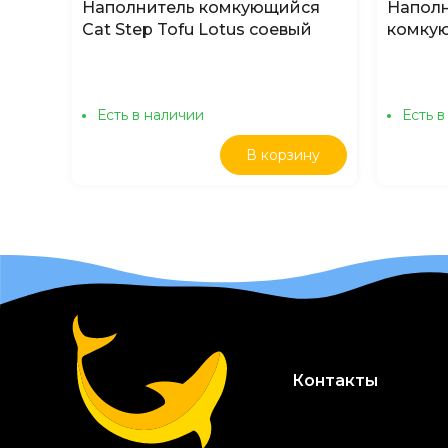
Наполнитель комкующийся
Наполн
Cat Step Tofu Lotus соевый
комку
Лотос, 12л (5,6кг)
BLUE 5
Есть в наличии
Есть в
В корзину
Контакты