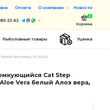
вка
Оплата
О компании
Новости
0
агазин
680-22-62
О нас
Корзина
680-22-62
Дисконтная программа
Заказать звонок
Рыболовные товары
Уценка
ayaakula.by
елый Алоэ вера, 5л (4,5кг)
00 до 18:00
ты
омкующийся Cat Step
Aloe Vera белый Алоэ вера,