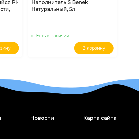
йся Pi-
Наполнитель S Benek
Напо
сти,
Натуральный, 5л
Prett
Есть в наличии
Ест
рзину
В корзину
и
Новости
Карта сайта