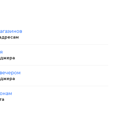
магазинов
 адресам
ня
еджера
 вечером
еджера
ионам
та