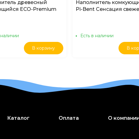
итель древесный
Наполнитель комкующи
ющийся ECO-Premium
Pi-Bent Сенсация свеже
 л
5кг, 12л
 наличии
Есть в наличии
В корзину
В ко
Каталог
Оплата
О компани