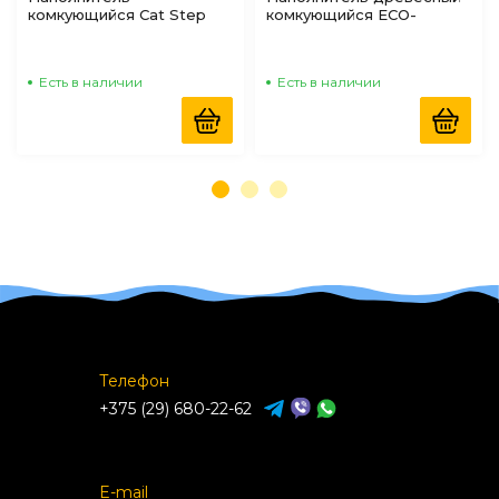
комкующийся Cat Step
комкующийся ECO-
Tofu Original соевый без
Premium BLUE 5 л
ароматизатора, 12л (5,6кг)
Есть в наличии
Есть в наличии
Телефон
+375 (29) 680-22-62
E-mail