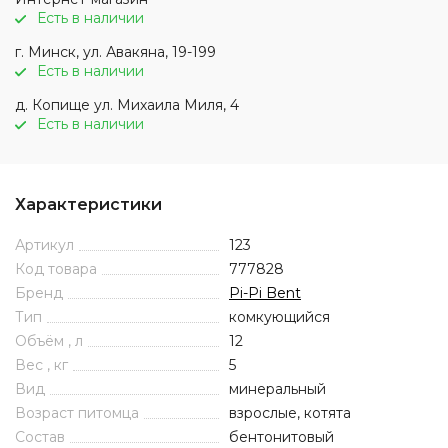
Есть в наличии
г. Минск, ул. Авакяна, 19-199
Есть в наличии
д. Копище ул. Михаила Миля, 4
Есть в наличии
Характеристики
Артикул
123
Код товара
777828
Бренд
Pi-Pi Bent
Тип
комкующийся
Объём , л
12
Вес , кг
5
Вид
минеральный
Возраст питомца
взрослые, котята
Состав
бентонитовый