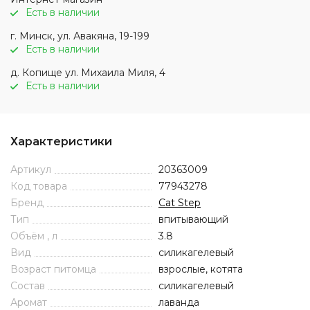
Есть в наличии
г. Минск, ул. Авакяна, 19-199
Есть в наличии
д. Копище ул. Михаила Миля, 4
Есть в наличии
Характеристики
Артикул
20363009
Код товара
77943278
Бренд
Cat Step
Тип
впитывающий
Объём , л
3.8
Вид
силикагелевый
Возраст питомца
взрослые, котята
Состав
силикагелевый
Аромат
лаванда