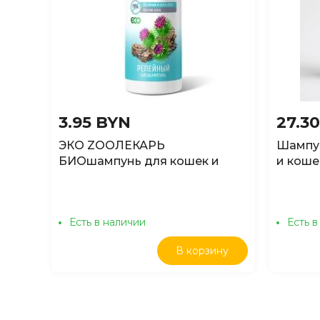
3.95 BYN
27.3
ЭКО ZOOЛЕКАРЬ
Шампун
БИОшампунь для кошек и
и коше
собак "Репейный" с корой
350мл
дуба против блох, 80 мл
Есть в наличии
Есть в
В корзину