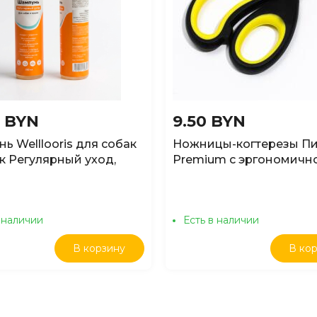
0 BYN
9.50 BYN
ь Welllooris для собак
Ножницы-когтерезы П
к Регулярный уход,
Premium с эргономичн
ручкой, чёрно-жёлтые
 наличии
Есть в наличии
В корзину
В ко