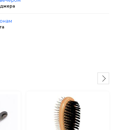
 вечером
еджера
ионам
та