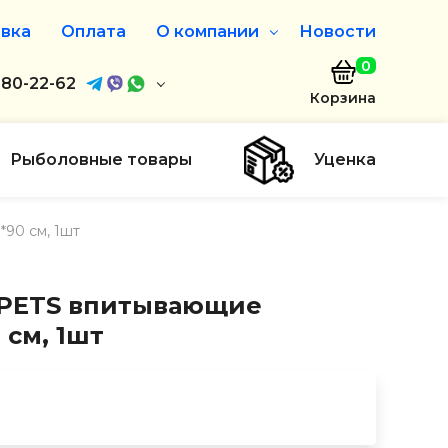
вка
Оплата
О компании
Новости
0
агазин
680-22-62
О нас
Корзина
680-22-62
Дисконтная программа
Заказать звонок
Рыболовные товары
Уценка
ayaakula.by
90 см, 1шт
00 до 18:00
ты
 PETS впитывающие
 см, 1шт