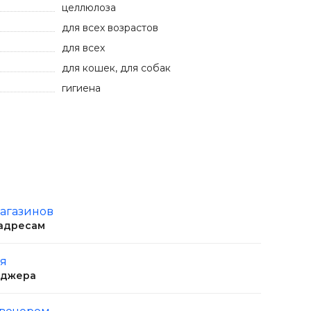
целлюлоза
для всех возрастов
для всех
для кошек, для собак
гигиена
магазинов
 адресам
ня
еджера