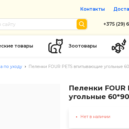
Контакты
Доста
Интернет-м
+375 (29) 
+375 (29) 
тел. А1
еские товары
Зоотовары
info@zolot
ва по уходу
Пеленки FOUR PETS впитывающие угольные 60*
Пн-пт с 9:
режим рабо
Пеленки FOUR
угольные 60*90
Нет в наличии