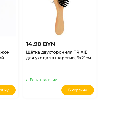
14.90 BYN
18.
ижон
Щётка двусторонняя TRIXIE
Щетк
ой
для ухода за шерстью, 6х21см
Комф
шерс
Есть в наличии
Ест
рзину
В корзину